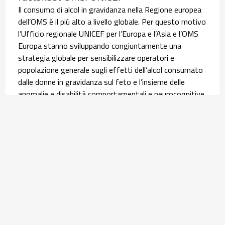
Il consumo di alcol in gravidanza nella Regione europea
dell’OMS è il più alto a livello globale. Per questo motivo
l’Ufficio regionale UNICEF per l’Europa e l’Asia e l’OMS
Europa stanno sviluppando congiuntamente una
strategia globale per sensibilizzare operatori e
popolazione generale sugli effetti dell’alcol consumato
dalle donne in gravidanza sul feto e l’insieme delle
anomalie e disabilità comportamentali e neurocognitive,
i disordini dello spettro feto-alcolico (FASD). È in questo
contesto che si inserisce la pubblicazione, lo scorso 9
giugno, della scheda informativa tradotta poi in italiano
dall’Osservatorio Nazionale Alcol (ONA) del Centro
Nazionale Dipendenze e Doping dell’ISS. Leggi
l’
approfondimento
.
Salute materno infantile | 30 luglio 2026
Equità nel percorso nascita: l’infografica su
assistenza ed esiti delle donne con