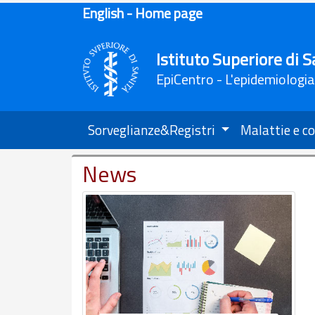
English - Home page
Istituto Superiore di S
EpiCentro - L'epidemiologia
Sorveglianze&Registri
Malattie e co
News