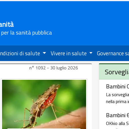
anità
 per la sanità pubblica
ndizioni di salute
Vivere in salute
Governance s
n° 1092 - 30 luglio 2026
Sorvegli
Bambini 0
La sorveglia
nella prima 
Bambini 
OKkio alla S