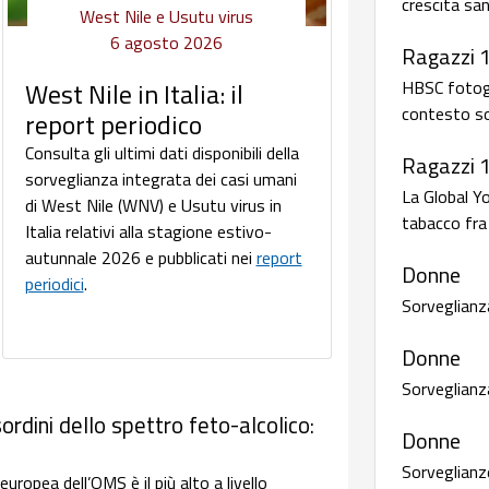
crescita san
West Nile e Usutu virus
6 agosto 2026
Ragazzi 
HBSC fotogra
West Nile in Italia: il
contesto so
report periodico
Consulta gli ultimi dati disponibili della
Ragazzi 
sorveglianza integrata dei casi umani
La Global Y
di West Nile (WNV) e Usutu virus in
tabacco fra 
Italia relativi alla stagione estivo-
autunnale 2026 e pubblicati nei
report
Donne
periodici
.
Sorveglianz
Donne
Sorveglianz
ordini dello spettro feto-alcolico:
Donne
Sorveglianze
uropea dell’OMS è il più alto a livello