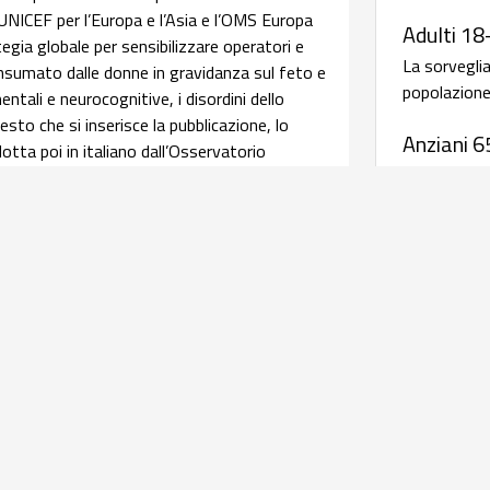
 UNICEF per l’Europa e l’Asia e l’OMS Europa
Adulti 18
ia globale per sensibilizzare operatori e
La sorvegli
consumato dalle donne in gravidanza sul feto e
popolazione 
ntali e neurocognitive, i disordini dello
sto che si inserisce la pubblicazione, lo
Anziani 6
tta poi in italiano dall’Osservatorio
La sorvegli
pendenze e Doping dell’ISS. Leggi
salute della
afica su assistenza ed esiti delle
Malattie
periodic
relativi alle caratteristiche delle donne
salute materna e perinatale, integrando i dati
Antibiotico
istenza al parto con quelli della sorveglianza
rave morbosità materna coordinati dall'Italian
AR-ISS - 
l’obiettivo di una
infografica
realizzata dal
sull'antib