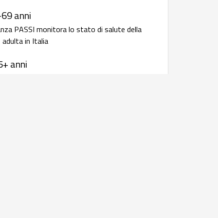
-69 anni
anza PASSI monitora lo stato di salute della
adulta in Italia
5+ anni
anza Passi d'Argento monitora lo stato di
 popolazione anziana in Italia
 infettive: bollettini e rapporti
i
 resistenza
rapporto annuale della sorveglianza
iotico-resistenza