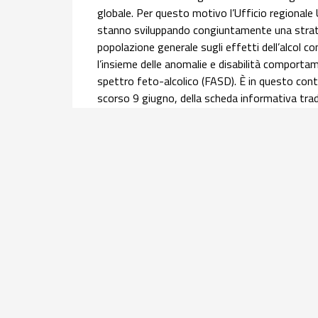
globale. Per questo motivo l’Ufficio regionale
stanno sviluppando congiuntamente una strateg
popolazione generale sugli effetti dell’alcol 
l’insieme delle anomalie e disabilità comportame
spettro feto-alcolico (FASD). È in questo conte
scorso 9 giugno, della scheda informativa trado
Nazionale Alcol (ONA) del Centro Nazionale Di
l’
approfondimento
.
Salute materno infantile | 30 luglio 2026
Equità nel percorso nascita: l’infogr
donne con cittadinanza straniera
Offrire una panoramica dei principali indicatori 
assistite, all'accesso ai servizi e agli esiti di 
2024 del flusso nazionale del Certificato di ass
della mortalità materna e della ricerca sulla g
Obstetric Surveillance System (ItOSS). Questo 
gruppo di lavoro ItOSS.