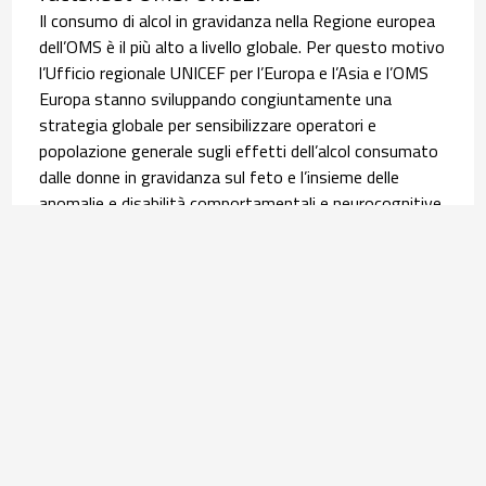
Il consumo di alcol in gravidanza nella Regione europea
dell’OMS è il più alto a livello globale. Per questo motivo
l’Ufficio regionale UNICEF per l’Europa e l’Asia e l’OMS
Europa stanno sviluppando congiuntamente una
strategia globale per sensibilizzare operatori e
popolazione generale sugli effetti dell’alcol consumato
dalle donne in gravidanza sul feto e l’insieme delle
anomalie e disabilità comportamentali e neurocognitive,
i disordini dello spettro feto-alcolico (FASD). È in questo
contesto che si inserisce la pubblicazione, lo scorso 9
giugno, della scheda informativa tradotta poi in italiano
dall’Osservatorio Nazionale Alcol (ONA) del Centro
Nazionale Dipendenze e Doping dell’ISS. Leggi
l’
approfondimento
.
Salute materno infantile | 30 luglio 2026
Equità nel percorso nascita: l’infografica su
assistenza ed esiti delle donne con