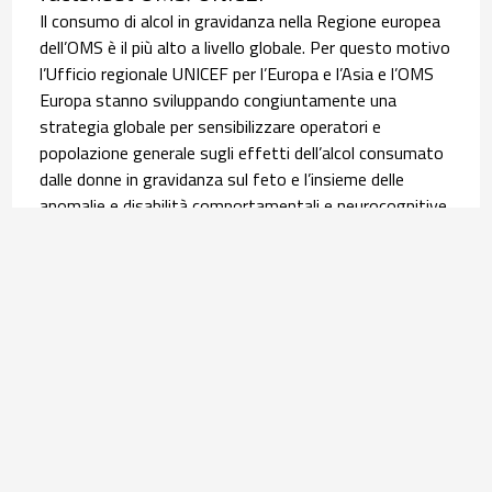
Il consumo di alcol in gravidanza nella Regione europea
dell’OMS è il più alto a livello globale. Per questo motivo
l’Ufficio regionale UNICEF per l’Europa e l’Asia e l’OMS
Europa stanno sviluppando congiuntamente una
strategia globale per sensibilizzare operatori e
popolazione generale sugli effetti dell’alcol consumato
dalle donne in gravidanza sul feto e l’insieme delle
anomalie e disabilità comportamentali e neurocognitive,
i disordini dello spettro feto-alcolico (FASD). È in questo
contesto che si inserisce la pubblicazione, lo scorso 9
giugno, della scheda informativa tradotta poi in italiano
dall’Osservatorio Nazionale Alcol (ONA) del Centro
Nazionale Dipendenze e Doping dell’ISS. Leggi
l’
approfondimento
.
Salute materno infantile | 30 luglio 2026
Equità nel percorso nascita: l’infografica su
assistenza ed esiti delle donne con