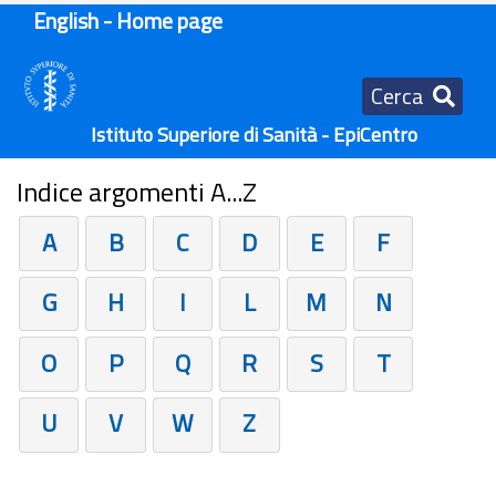
English - Home page
Cerca
Istituto Superiore di Sanità - EpiCentro
Indice argomenti A...Z
A
B
C
D
E
F
G
H
I
L
M
N
O
P
Q
R
S
T
U
V
W
Z