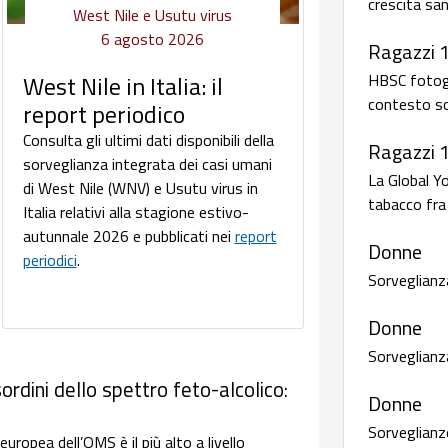
crescita san
West Nile e Usutu virus
6 agosto 2026
Ragazzi 
HBSC fotogra
West Nile in Italia: il
contesto so
report periodico
Consulta gli ultimi dati disponibili della
Ragazzi 
sorveglianza integrata dei casi umani
La Global Y
di West Nile (WNV) e Usutu virus in
tabacco fra 
Italia relativi alla stagione estivo-
autunnale 2026 e pubblicati nei
report
Donne
periodici
.
Sorveglianz
Donne
Sorveglianz
ordini dello spettro feto-alcolico:
Donne
Sorveglianze
uropea dell’OMS è il più alto a livello