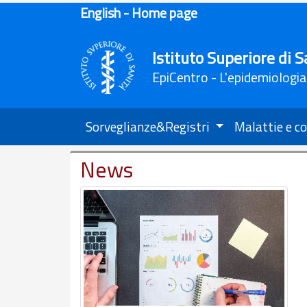
English - Home page
Istituto Superiore di S
EpiCentro - L'epidemiologia
Sorveglianze&Registri
Malattie e co
News