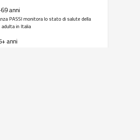
-69 anni
anza PASSI monitora lo stato di salute della
adulta in Italia
5+ anni
anza Passi d'Argento monitora lo stato di
 popolazione anziana in Italia
 infettive: bollettini e rapporti
i
 resistenza
rapporto annuale della sorveglianza
iotico-resistenza