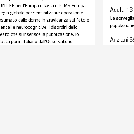
 UNICEF per l’Europa e l’Asia e l’OMS Europa
Adulti 18
ia globale per sensibilizzare operatori e
La sorvegli
consumato dalle donne in gravidanza sul feto e
popolazione 
ntali e neurocognitive, i disordini dello
sto che si inserisce la pubblicazione, lo
Anziani 6
tta poi in italiano dall’Osservatorio
La sorvegli
pendenze e Doping dell’ISS. Leggi
salute della
afica su assistenza ed esiti delle
Malattie
periodic
relativi alle caratteristiche delle donne
salute materna e perinatale, integrando i dati
Antibiotico
istenza al parto con quelli della sorveglianza
rave morbosità materna coordinati dall'Italian
AR-ISS - 
l’obiettivo di una
infografica
realizzata dal
sull'antib