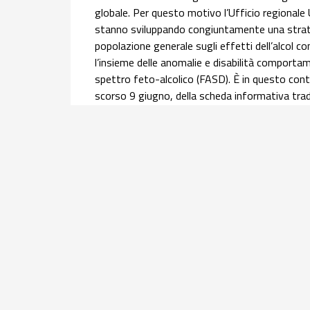
globale. Per questo motivo l’Ufficio regionale
stanno sviluppando congiuntamente una strateg
popolazione generale sugli effetti dell’alcol 
l’insieme delle anomalie e disabilità comportame
spettro feto-alcolico (FASD). È in questo conte
scorso 9 giugno, della scheda informativa trado
Nazionale Alcol (ONA) del Centro Nazionale Di
l’
approfondimento
.
Salute materno infantile | 30 luglio 2026
Equità nel percorso nascita: l’infogr
donne con cittadinanza straniera
Offrire una panoramica dei principali indicatori 
assistite, all'accesso ai servizi e agli esiti di 
2024 del flusso nazionale del Certificato di ass
della mortalità materna e della ricerca sulla g
Obstetric Surveillance System (ItOSS). Questo 
gruppo di lavoro ItOSS.