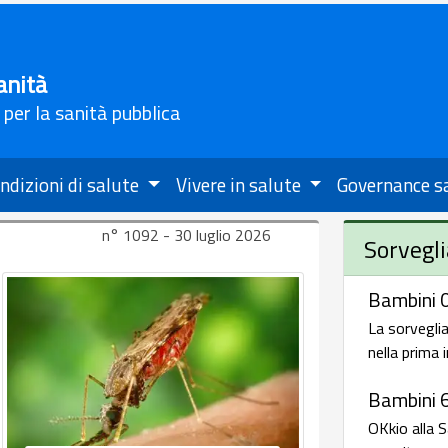
anità
 per la sanità pubblica
ndizioni di salute
Vivere in salute
Governance s
n° 1092 - 30 luglio 2026
Sorvegli
Bambini 0
La sorveglia
nella prima 
Bambini 
OKkio alla S