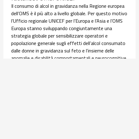
Il consumo di alcol in gravidanza nella Regione europea
dell’OMS è il più alto a livello globale. Per questo motivo
l’Ufficio regionale UNICEF per l’Europa e l’Asia e l’OMS
Europa stanno sviluppando congiuntamente una
strategia globale per sensibilizzare operatori e
popolazione generale sugli effetti dell’alcol consumato
dalle donne in gravidanza sul feto e l’insieme delle
anomalie e disabilità comportamentali e neurocognitive,
i disordini dello spettro feto-alcolico (FASD). È in questo
contesto che si inserisce la pubblicazione, lo scorso 9
giugno, della scheda informativa tradotta poi in italiano
dall’Osservatorio Nazionale Alcol (ONA) del Centro
Nazionale Dipendenze e Doping dell’ISS. Leggi
l’
approfondimento
.
Salute materno infantile | 30 luglio 2026
Equità nel percorso nascita: l’infografica su
assistenza ed esiti delle donne con