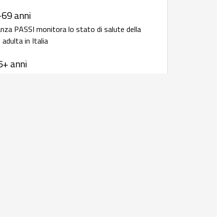
-69 anni
anza PASSI monitora lo stato di salute della
adulta in Italia
5+ anni
anza Passi d'Argento monitora lo stato di
 popolazione anziana in Italia
 infettive: bollettini e rapporti
i
 resistenza
rapporto annuale della sorveglianza
iotico-resistenza