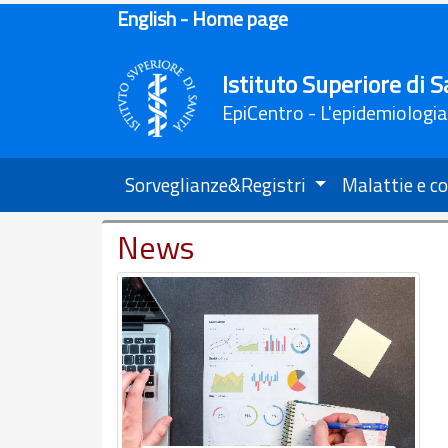
English - Home page
Istituto Superiore di S
EpiCentro - L'epidemiologia
Sorveglianze&Registri
Malattie e co
News