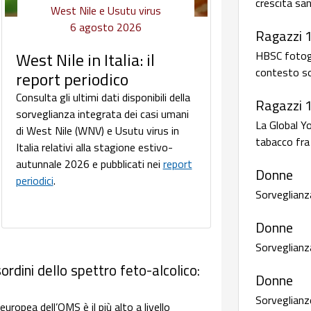
crescita san
West Nile e Usutu virus
6 agosto 2026
Ragazzi 
HBSC fotogra
West Nile in Italia: il
contesto so
report periodico
Consulta gli ultimi dati disponibili della
Ragazzi 
sorveglianza integrata dei casi umani
La Global Y
di West Nile (WNV) e Usutu virus in
tabacco fra 
Italia relativi alla stagione estivo-
autunnale 2026 e pubblicati nei
report
Donne
periodici
.
Sorveglianz
Donne
Sorveglianz
ordini dello spettro feto-alcolico:
Donne
Sorveglianze
uropea dell’OMS è il più alto a livello