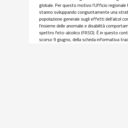
globale. Per questo motivo l’Ufficio regionale
stanno sviluppando congiuntamente una strateg
popolazione generale sugli effetti dell’alcol 
l’insieme delle anomalie e disabilità comportame
spettro feto-alcolico (FASD). È in questo conte
scorso 9 giugno, della scheda informativa trado
Nazionale Alcol (ONA) del Centro Nazionale Di
l’
approfondimento
.
Salute materno infantile | 30 luglio 2026
Equità nel percorso nascita: l’infogr
donne con cittadinanza straniera
Offrire una panoramica dei principali indicatori 
assistite, all'accesso ai servizi e agli esiti di 
2024 del flusso nazionale del Certificato di ass
della mortalità materna e della ricerca sulla g
Obstetric Surveillance System (ItOSS). Questo 
gruppo di lavoro ItOSS.