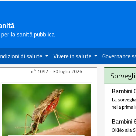
anità
 per la sanità pubblica
ndizioni di salute
Vivere in salute
Governance s
n° 1092 - 30 luglio 2026
Sorvegli
Bambini 0
La sorveglia
nella prima 
Bambini 
OKkio alla S