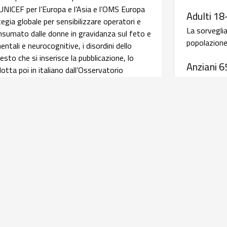
 UNICEF per l’Europa e l’Asia e l’OMS Europa
Adulti 18
ia globale per sensibilizzare operatori e
La sorvegli
consumato dalle donne in gravidanza sul feto e
popolazione 
ntali e neurocognitive, i disordini dello
sto che si inserisce la pubblicazione, lo
Anziani 6
tta poi in italiano dall’Osservatorio
La sorvegli
pendenze e Doping dell’ISS. Leggi
salute della
afica su assistenza ed esiti delle
Malattie
periodic
relativi alle caratteristiche delle donne
salute materna e perinatale, integrando i dati
Antibiotico
istenza al parto con quelli della sorveglianza
rave morbosità materna coordinati dall'Italian
AR-ISS - 
l’obiettivo di una
infografica
realizzata dal
sull'antib