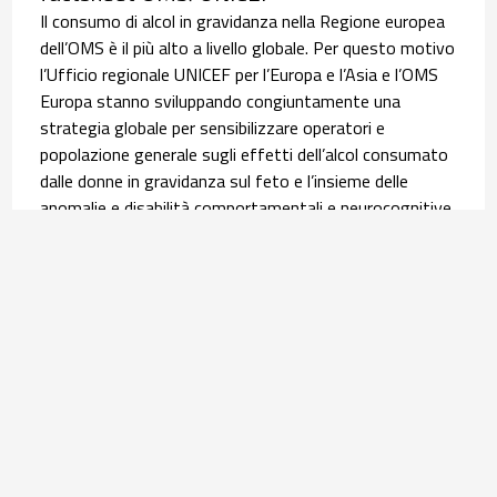
Il consumo di alcol in gravidanza nella Regione europea
dell’OMS è il più alto a livello globale. Per questo motivo
l’Ufficio regionale UNICEF per l’Europa e l’Asia e l’OMS
Europa stanno sviluppando congiuntamente una
strategia globale per sensibilizzare operatori e
popolazione generale sugli effetti dell’alcol consumato
dalle donne in gravidanza sul feto e l’insieme delle
anomalie e disabilità comportamentali e neurocognitive,
i disordini dello spettro feto-alcolico (FASD). È in questo
contesto che si inserisce la pubblicazione, lo scorso 9
giugno, della scheda informativa tradotta poi in italiano
dall’Osservatorio Nazionale Alcol (ONA) del Centro
Nazionale Dipendenze e Doping dell’ISS. Leggi
l’
approfondimento
.
Salute materno infantile | 30 luglio 2026
Equità nel percorso nascita: l’infografica su
assistenza ed esiti delle donne con