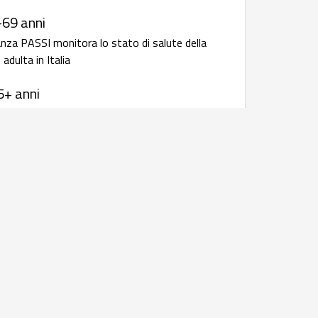
-69 anni
anza PASSI monitora lo stato di salute della
adulta in Italia
5+ anni
anza Passi d'Argento monitora lo stato di
 popolazione anziana in Italia
 infettive: bollettini e rapporti
i
 resistenza
rapporto annuale della sorveglianza
iotico-resistenza