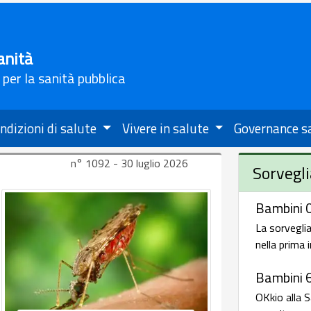
anità
 per la sanità pubblica
ndizioni di salute
Vivere in salute
Governance s
n° 1092 - 30 luglio 2026
Sorvegli
Bambini 0
La sorveglia
nella prima 
Bambini 
OKkio alla S