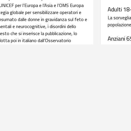
 UNICEF per l’Europa e l’Asia e l’OMS Europa
Adulti 18
ia globale per sensibilizzare operatori e
La sorvegli
consumato dalle donne in gravidanza sul feto e
popolazione 
ntali e neurocognitive, i disordini dello
sto che si inserisce la pubblicazione, lo
Anziani 6
tta poi in italiano dall’Osservatorio
La sorvegli
pendenze e Doping dell’ISS. Leggi
salute della
afica su assistenza ed esiti delle
Malattie
periodic
relativi alle caratteristiche delle donne
salute materna e perinatale, integrando i dati
Antibiotico
istenza al parto con quelli della sorveglianza
rave morbosità materna coordinati dall'Italian
AR-ISS - 
l’obiettivo di una
infografica
realizzata dal
sull'antib