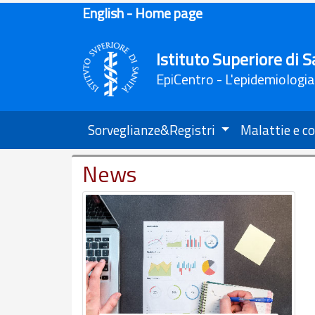
English - Home page
Istituto Superiore di S
EpiCentro - L'epidemiologia
Sorveglianze&Registri
Malattie e co
News