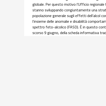
globale. Per questo motivo l’Ufficio regionale
stanno sviluppando congiuntamente una strateg
popolazione generale sugli effetti dell’alcol 
l’insieme delle anomalie e disabilità comportame
spettro feto-alcolico (FASD). È in questo conte
scorso 9 giugno, della scheda informativa trado
Nazionale Alcol (ONA) del Centro Nazionale Di
l’
approfondimento
.
Salute materno infantile | 30 luglio 2026
Equità nel percorso nascita: l’infogr
donne con cittadinanza straniera
Offrire una panoramica dei principali indicatori 
assistite, all'accesso ai servizi e agli esiti di 
2024 del flusso nazionale del Certificato di ass
della mortalità materna e della ricerca sulla g
Obstetric Surveillance System (ItOSS). Questo 
gruppo di lavoro ItOSS.