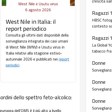
crescita san
West Nile e Usutu virus
6 agosto 2026
Ragazzi 
HBSC fotogra
West Nile in Italia: il
contesto so
report periodico
Consulta gli ultimi dati disponibili della
Ragazzi 
sorveglianza integrata dei casi umani
La Global Y
di West Nile (WNV) e Usutu virus in
tabacco fra 
Italia relativi alla stagione estivo-
autunnale 2026 e pubblicati nei
report
Donne
periodici
.
Sorveglianz
Donne
Sorveglianz
ordini dello spettro feto-alcolico:
Donne
Sorveglianze
uropea dell’OMS è il più alto a livello