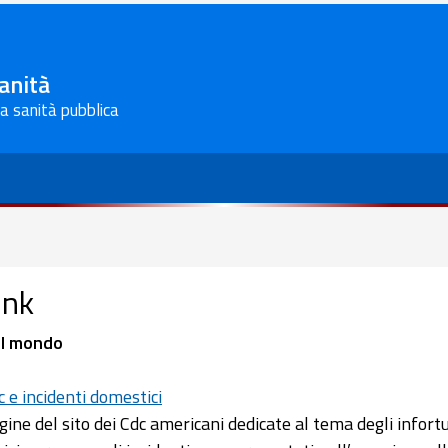
Sanità
la sanità pubblica
ink
l mondo
c e incidenti domestici
gine del sito dei Cdc americani dedicate al tema degli infortu