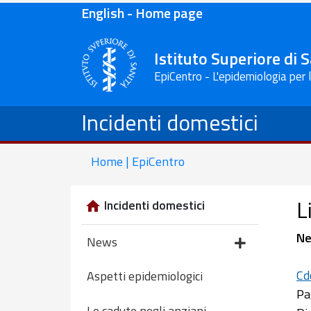
English - Home page
Istituto Superiore di 
EpiCentro - L'epidemiologia per 
Incidenti domestici
Home | EpiCentro
L
Incidenti domestici
Ne
News
Cd
Aspetti epidemiologici
Pa
Le cadute negli anziani