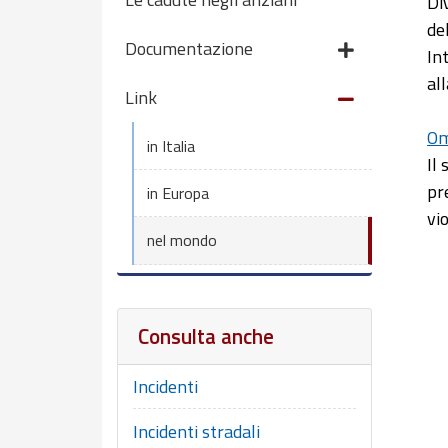
Di
de
Documentazione
Int
al
Link
Om
in Italia
Il
pr
in Europa
vi
nel mondo
Consulta anche
Incidenti
Incidenti stradali