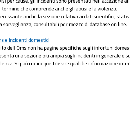
visi per cause, gli incidenti sono presentati nell’accezione al
l termine che comprende anche gli abusi e la violenza.
eressante anche la sezione relativa ai dati scientifici, statist
la sorveglianza, consultabili per mezzo di database on line.
s e incidenti domestici
 sito dell’Oms non ha pagine specifiche sugli infortuni domes
esenta una sezione più ampia sugli incidenti in generale e su
olenza. Si può comunque trovare qualche informazione inter