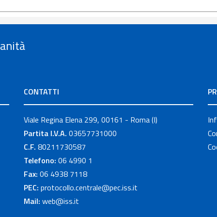
Sanità
CONTATTI
PR
Viale Regina Elena 299, 00161 - Roma (I)
In
Partita I.V.A.
03657731000
Co
C.F.
80211730587
Co
Telefono:
06 4990 1
Fax:
06 4938 7118
PEC:
protocollo.centrale@pec.iss.it
Mail:
web@iss.it