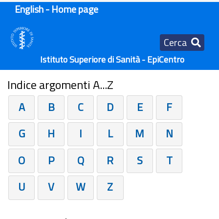
English - Home page
Cerca
Istituto Superiore di Sanità - EpiCentro
Indice argomenti A...Z
A
B
C
D
E
F
G
H
I
L
M
N
O
P
Q
R
S
T
U
V
W
Z