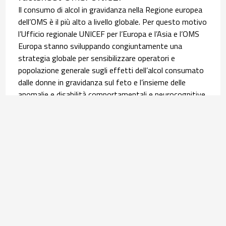
Il consumo di alcol in gravidanza nella Regione europea
dell’OMS è il più alto a livello globale. Per questo motivo
l’Ufficio regionale UNICEF per l’Europa e l’Asia e l’OMS
Europa stanno sviluppando congiuntamente una
strategia globale per sensibilizzare operatori e
popolazione generale sugli effetti dell’alcol consumato
dalle donne in gravidanza sul feto e l’insieme delle
anomalie e disabilità comportamentali e neurocognitive,
i disordini dello spettro feto-alcolico (FASD). È in questo
contesto che si inserisce la pubblicazione, lo scorso 9
giugno, della scheda informativa tradotta poi in italiano
dall’Osservatorio Nazionale Alcol (ONA) del Centro
Nazionale Dipendenze e Doping dell’ISS. Leggi
l’
approfondimento
.
Salute materno infantile | 30 luglio 2026
Equità nel percorso nascita: l’infografica su
assistenza ed esiti delle donne con