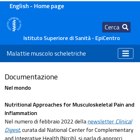
English - Home page
Cerca
Istituto Superiore di Sanità - EpiCentro
Malattie muscolo scheletriche
Documentazione
Nel mondo
Nutritional Approaches for Musculoskeletal Pain and
Inflammation
Nel numero di febbraio 2022 della
newsletter
Clinical
Digest
, curata dal National Center for Complementary
and Integrative Health (Nccih), si parla di approcci