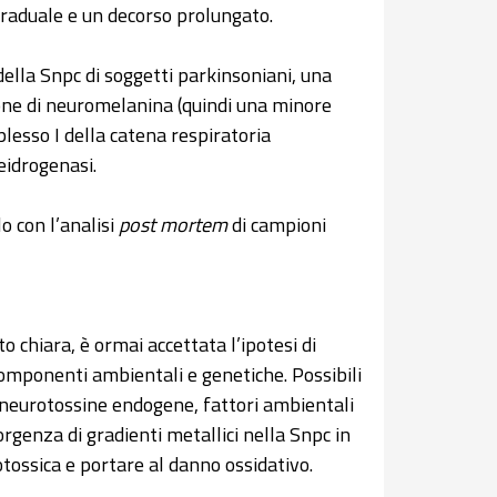
graduale e un decorso prolungato.
della Snpc di soggetti parkinsoniani, una
one di neuromelanina (quindi una minore
lesso I della catena respiratoria
eidrogenasi.
o con l’analisi
post mortem
di campioni
o chiara, è ormai accettata l’ipotesi di
 componenti ambientali e genetiche. Possibili
ni, neurotossine endogene, fattori ambientali
orgenza di gradienti metallici nella Snpc in
tossica e portare al danno ossidativo.