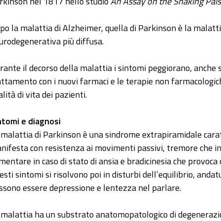
rkinson nel 1817 nello studio
An Assay on the Shaking Pals
po la malattia di Alzheimer, quella di Parkinson è la malatt
urodegenerativa più diffusa.
rante il decorso della malattia i sintomi peggiorano, anche s
attamento con i nuovi farmaci e le terapie non farmacologi
lità di vita dei pazienti.
ntomi e diagnosi
 malattia di Parkinson è una sindrome extrapiramidale carat
nifesta con resistenza ai movimenti passivi, tremore che in
mentare in caso di stato di ansia e bradicinesia che provoca d
esti sintomi si risolvono poi in disturbi dell’equilibrio, anda
ssono essere depressione e lentezza nel parlare.
 malattia ha un substrato anatomopatologico di degenerazi