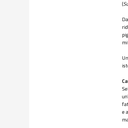
(
Su
Da
ri
pi
mi
Un
ist
Ca
Se
un
fa
e 
ma