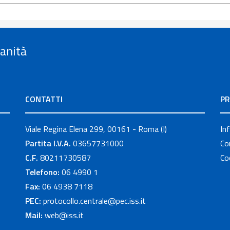
Sanità
CONTATTI
PR
Viale Regina Elena 299, 00161 - Roma (I)
In
Partita I.V.A.
03657731000
Co
C.F.
80211730587
Co
Telefono:
06 4990 1
Fax:
06 4938 7118
PEC:
protocollo.centrale@pec.iss.it
Mail:
web@iss.it