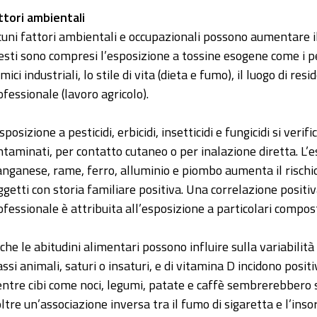
ttori ambientali
cuni fattori ambientali e occupazionali possono aumentare il 
esti sono compresi l’esposizione a tossine esogene come i pesti
mici industriali, lo stile di vita (dieta e fumo), il luogo di re
ofessionale (lavoro agricolo).
sposizione a pesticidi, erbicidi, insetticidi e fungicidi si veri
ntaminati, per contatto cutaneo o per inalazione diretta. L’
nganese, rame, ferro, alluminio e piombo aumenta il rischio 
ggetti con storia familiare positiva. Una correlazione positiv
ofessionale è attribuita all’esposizione a particolari composti
che le abitudini alimentari possono influire sulla variabilità 
assi animali, saturi o insaturi, e di vitamina D incidono posi
ntre cibi come noci, legumi, patate e caffè sembrerebbero s
oltre un’associazione inversa tra il fumo di sigaretta e l’ins