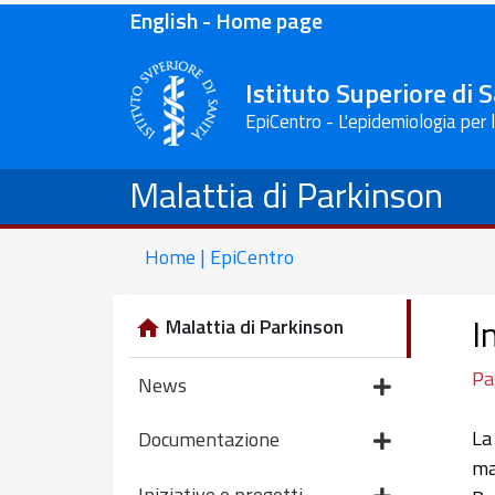
English - Home page
Istituto Superiore di 
EpiCentro - L'epidemiologia per 
Malattia di Parkinson
Home | EpiCentro
I
Malattia di Parkinson
Pa
News
La
Documentazione
ma
Iniziative e progetti