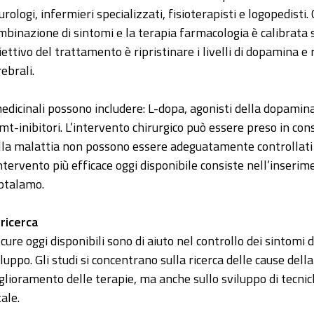
urologi, infermieri specializzati, fisioterapisti e logopedisti
mbinazione di sintomi e la terapia farmacologia è calibrata su
iettivo del trattamento è ripristinare i livelli di dopamina e r
ebrali.
medicinali possono includere: L-dopa, agonisti della dopamina,
mt-inibitori. L’intervento chirurgico può essere preso in cons
lla malattia non possono essere adeguatamente controllati 
intervento più efficace oggi disponibile consiste nell’inserim
btalamo.
 ricerca
 cure oggi disponibili sono di aiuto nel controllo dei sintomi
iluppo. Gli studi si concentrano sulla ricerca delle cause dell
glioramento delle terapie, ma anche sullo sviluppo di tecnic
ale.