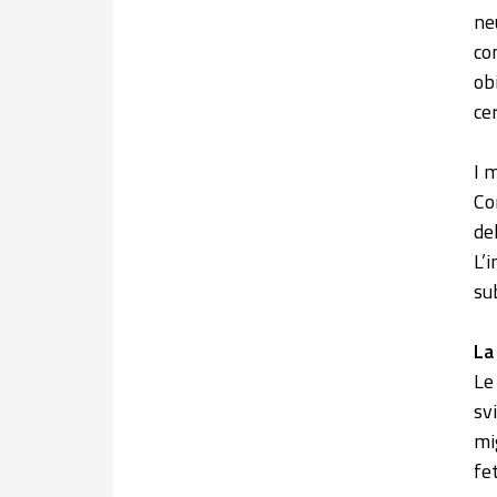
ne
co
ob
cer
I 
Co
de
L’
su
La
Le
sv
mi
fet