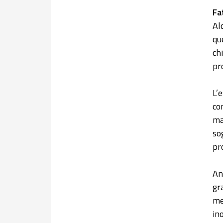
Fa
Al
qu
chi
pr
L’e
co
ma
so
pr
An
gr
me
in