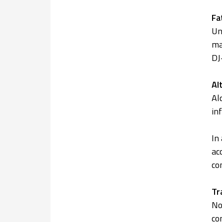
Fa
Un
ma
DJ
Al
Al
in
In
ac
co
Tr
No
co