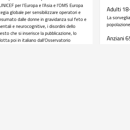
 UNICEF per l’Europa e l’Asia e l’OMS Europa
Adulti 18
ia globale per sensibilizzare operatori e
La sorvegli
consumato dalle donne in gravidanza sul feto e
popolazione 
ntali e neurocognitive, i disordini dello
sto che si inserisce la pubblicazione, lo
Anziani 6
tta poi in italiano dall’Osservatorio
La sorvegli
pendenze e Doping dell’ISS. Leggi
salute della
afica su assistenza ed esiti delle
Malattie
periodic
relativi alle caratteristiche delle donne
salute materna e perinatale, integrando i dati
Antibiotico
istenza al parto con quelli della sorveglianza
rave morbosità materna coordinati dall'Italian
AR-ISS - 
l’obiettivo di una
infografica
realizzata dal
sull'antib