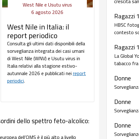
crescita san
West Nile e Usutu virus
6 agosto 2026
Ragazzi 
HBSC fotogra
West Nile in Italia: il
contesto so
report periodico
Consulta gli ultimi dati disponibili della
Ragazzi 
sorveglianza integrata dei casi umani
La Global Y
di West Nile (WNV) e Usutu virus in
tabacco fra 
Italia relativi alla stagione estivo-
autunnale 2026 e pubblicati nei
report
Donne
periodici
.
Sorveglianz
Donne
Sorveglianz
ordini dello spettro feto-alcolico:
Donne
Sorveglianze
uropea dell’OMS è il più alto a livello