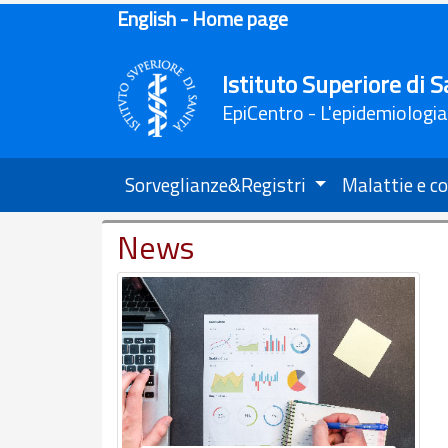
English - Home page
Istituto Superiore di S
EpiCentro - L'epidemiologia
Sorveglianze&Registri
Malattie e co
News