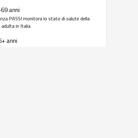
-69 anni
anza PASSI monitora lo stato di salute della
adulta in Italia
5+ anni
anza Passi d'Argento monitora lo stato di
 popolazione anziana in Italia
 infettive: bollettini e rapporti
i
 resistenza
rapporto annuale della sorveglianza
iotico-resistenza