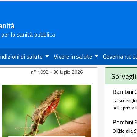
anità
 per la sanità pubblica
ndizioni di salute
Vivere in salute
Governance s
n° 1092 - 30 luglio 2026
Sorvegli
Bambini 0
La sorveglia
nella prima 
Bambini 
OKkio alla S