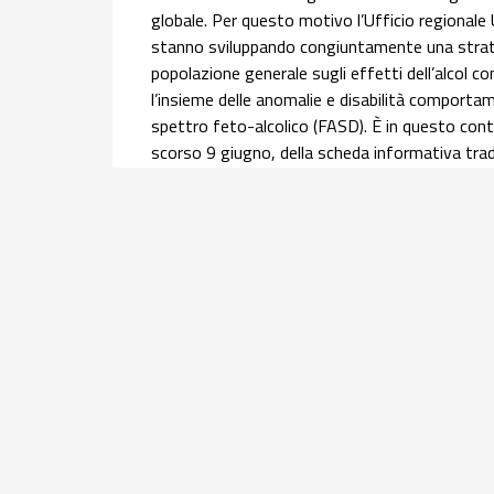
globale. Per questo motivo l’Ufficio regionale
stanno sviluppando congiuntamente una strateg
popolazione generale sugli effetti dell’alcol 
l’insieme delle anomalie e disabilità comportame
spettro feto-alcolico (FASD). È in questo conte
scorso 9 giugno, della scheda informativa trado
Nazionale Alcol (ONA) del Centro Nazionale Di
l’
approfondimento
.
Salute materno infantile | 30 luglio 2026
Equità nel percorso nascita: l’infogr
donne con cittadinanza straniera
Offrire una panoramica dei principali indicatori 
assistite, all'accesso ai servizi e agli esiti di 
2024 del flusso nazionale del Certificato di ass
della mortalità materna e della ricerca sulla g
Obstetric Surveillance System (ItOSS). Questo 
gruppo di lavoro ItOSS.