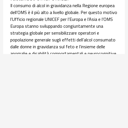
Il consumo di alcol in gravidanza nella Regione europea
dell’OMS è il più alto a livello globale. Per questo motivo
l’Ufficio regionale UNICEF per l’Europa e l’Asia e l’OMS
Europa stanno sviluppando congiuntamente una
strategia globale per sensibilizzare operatori e
popolazione generale sugli effetti dell’alcol consumato
dalle donne in gravidanza sul feto e l’insieme delle
anomalie e disabilità comportamentali e neurocognitive,
i disordini dello spettro feto-alcolico (FASD). È in questo
contesto che si inserisce la pubblicazione, lo scorso 9
giugno, della scheda informativa tradotta poi in italiano
dall’Osservatorio Nazionale Alcol (ONA) del Centro
Nazionale Dipendenze e Doping dell’ISS. Leggi
l’
approfondimento
.
Salute materno infantile | 30 luglio 2026
Equità nel percorso nascita: l’infografica su
assistenza ed esiti delle donne con