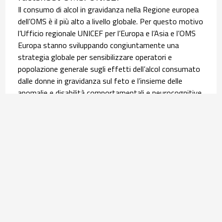
Il consumo di alcol in gravidanza nella Regione europea
dell’OMS è il più alto a livello globale. Per questo motivo
l’Ufficio regionale UNICEF per l’Europa e l’Asia e l’OMS
Europa stanno sviluppando congiuntamente una
strategia globale per sensibilizzare operatori e
popolazione generale sugli effetti dell’alcol consumato
dalle donne in gravidanza sul feto e l’insieme delle
anomalie e disabilità comportamentali e neurocognitive,
i disordini dello spettro feto-alcolico (FASD). È in questo
contesto che si inserisce la pubblicazione, lo scorso 9
giugno, della scheda informativa tradotta poi in italiano
dall’Osservatorio Nazionale Alcol (ONA) del Centro
Nazionale Dipendenze e Doping dell’ISS. Leggi
l’
approfondimento
.
Salute materno infantile | 30 luglio 2026
Equità nel percorso nascita: l’infografica su
assistenza ed esiti delle donne con