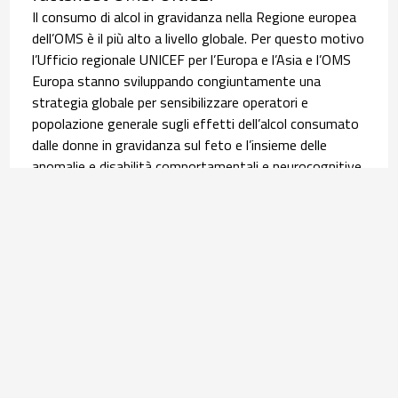
Il consumo di alcol in gravidanza nella Regione europea
dell’OMS è il più alto a livello globale. Per questo motivo
l’Ufficio regionale UNICEF per l’Europa e l’Asia e l’OMS
Europa stanno sviluppando congiuntamente una
strategia globale per sensibilizzare operatori e
popolazione generale sugli effetti dell’alcol consumato
dalle donne in gravidanza sul feto e l’insieme delle
anomalie e disabilità comportamentali e neurocognitive,
i disordini dello spettro feto-alcolico (FASD). È in questo
contesto che si inserisce la pubblicazione, lo scorso 9
giugno, della scheda informativa tradotta poi in italiano
dall’Osservatorio Nazionale Alcol (ONA) del Centro
Nazionale Dipendenze e Doping dell’ISS. Leggi
l’
approfondimento
.
Salute materno infantile | 30 luglio 2026
Equità nel percorso nascita: l’infografica su
assistenza ed esiti delle donne con