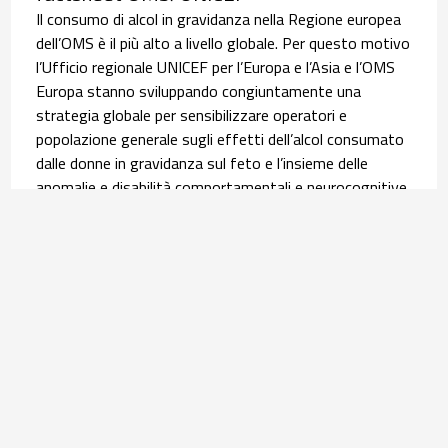
Il consumo di alcol in gravidanza nella Regione europea
dell’OMS è il più alto a livello globale. Per questo motivo
l’Ufficio regionale UNICEF per l’Europa e l’Asia e l’OMS
Europa stanno sviluppando congiuntamente una
strategia globale per sensibilizzare operatori e
popolazione generale sugli effetti dell’alcol consumato
dalle donne in gravidanza sul feto e l’insieme delle
anomalie e disabilità comportamentali e neurocognitive,
i disordini dello spettro feto-alcolico (FASD). È in questo
contesto che si inserisce la pubblicazione, lo scorso 9
giugno, della scheda informativa tradotta poi in italiano
dall’Osservatorio Nazionale Alcol (ONA) del Centro
Nazionale Dipendenze e Doping dell’ISS. Leggi
l’
approfondimento
.
Salute materno infantile | 30 luglio 2026
Equità nel percorso nascita: l’infografica su
assistenza ed esiti delle donne con