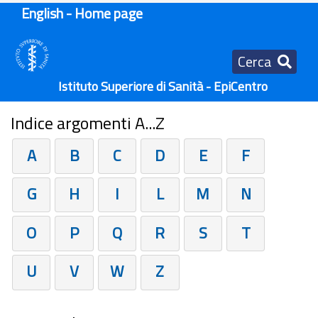
English - Home page
Cerca
Istituto Superiore di Sanità - EpiCentro
Indice argomenti A...Z
A
B
C
D
E
F
G
H
I
L
M
N
O
P
Q
R
S
T
U
V
W
Z