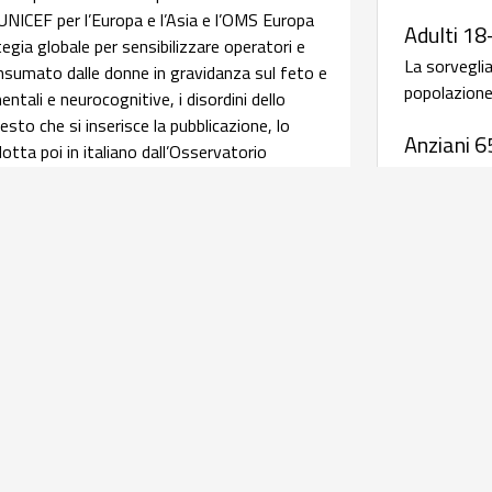
 UNICEF per l’Europa e l’Asia e l’OMS Europa
Adulti 18
ia globale per sensibilizzare operatori e
La sorvegli
consumato dalle donne in gravidanza sul feto e
popolazione 
ntali e neurocognitive, i disordini dello
sto che si inserisce la pubblicazione, lo
Anziani 6
tta poi in italiano dall’Osservatorio
La sorvegli
pendenze e Doping dell’ISS. Leggi
salute della
afica su assistenza ed esiti delle
Malattie
periodic
relativi alle caratteristiche delle donne
salute materna e perinatale, integrando i dati
Antibiotico
istenza al parto con quelli della sorveglianza
rave morbosità materna coordinati dall'Italian
AR-ISS - 
l’obiettivo di una
infografica
realizzata dal
sull'antib