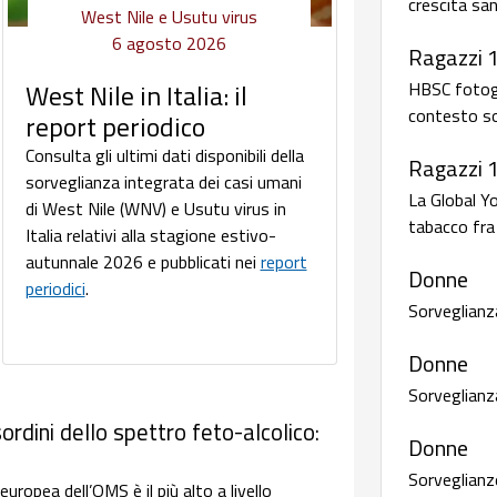
crescita san
West Nile e Usutu virus
6 agosto 2026
Ragazzi 
HBSC fotogra
West Nile in Italia: il
contesto so
report periodico
Consulta gli ultimi dati disponibili della
Ragazzi 
sorveglianza integrata dei casi umani
La Global Y
di West Nile (WNV) e Usutu virus in
tabacco fra 
Italia relativi alla stagione estivo-
autunnale 2026 e pubblicati nei
report
Donne
periodici
.
Sorveglianz
Donne
Sorveglianz
ordini dello spettro feto-alcolico:
Donne
Sorveglianze
uropea dell’OMS è il più alto a livello