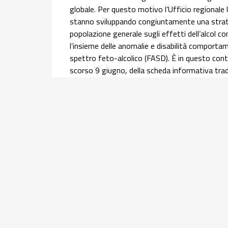
globale. Per questo motivo l’Ufficio regionale
stanno sviluppando congiuntamente una strateg
popolazione generale sugli effetti dell’alcol 
l’insieme delle anomalie e disabilità comportame
spettro feto-alcolico (FASD). È in questo conte
scorso 9 giugno, della scheda informativa trado
Nazionale Alcol (ONA) del Centro Nazionale Di
l’
approfondimento
.
Salute materno infantile | 30 luglio 2026
Equità nel percorso nascita: l’infogr
donne con cittadinanza straniera
Offrire una panoramica dei principali indicatori 
assistite, all'accesso ai servizi e agli esiti di 
2024 del flusso nazionale del Certificato di ass
della mortalità materna e della ricerca sulla g
Obstetric Surveillance System (ItOSS). Questo 
gruppo di lavoro ItOSS.