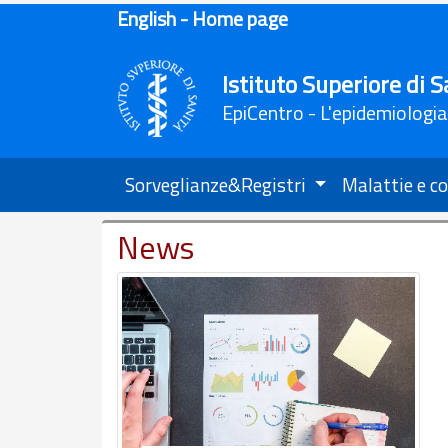
English - Home page
Istituto Superiore di S
EpiCentro - L'epidemiologia
Sorveglianze&Registri
Malattie e co
News