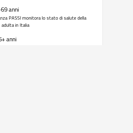
-69 anni
anza PASSI monitora lo stato di salute della
adulta in Italia
5+ anni
anza Passi d'Argento monitora lo stato di
 popolazione anziana in Italia
 infettive: bollettini e rapporti
i
 resistenza
rapporto annuale della sorveglianza
iotico-resistenza