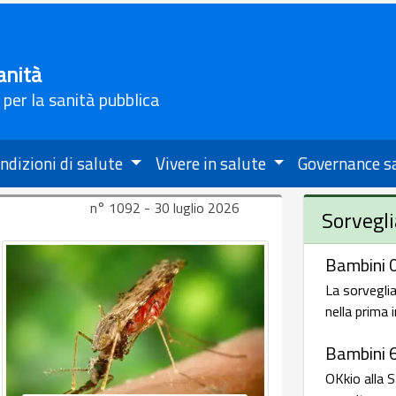
anità
 per la sanità pubblica
ndizioni di salute
Vivere in salute
Governance s
n° 1092 - 30 luglio 2026
Sorvegli
Bambini 0
La sorveglia
nella prima 
Bambini 
OKkio alla S