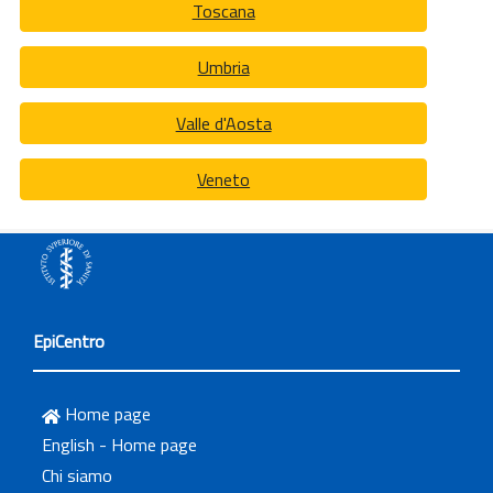
Toscana
Umbria
Valle d'Aosta
Veneto
EpiCentro
Home page
English - Home page
Chi siamo