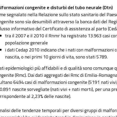
lformazioni congenite e disturbi del tubo neurale (Dtn)
me segnalato nella Relazione sullo stato sanitario del Paes
ngenite sono sia desumibili attraverso la banca dati del Reg
 flusso informativo del Certificato di assistenza al parto (Ced
tra il 2007 e il 2010 il Rnmr ha registrato 13.963 casi c
popolazione generale
i dati Cedap 2010 indicano che i nati con malformazioni 
nascita, o nei primi 10 giorni di vita, sono stati 5789.
dati epidemiologici più affidabili e di qualità sono comunque q
ngenite (Rmc). Dai dati aggregati dei Rmc di Emilia-Romag
sultano 6494 casi di malformazioni congenite (5191 nati vivi;
0.891 nascite sorvegliate (nati vivi + nati morti), per una 
orrispondente al 2,23% delle nascite).
analisi delle tendenze temporali per diversi gruppi di malfo