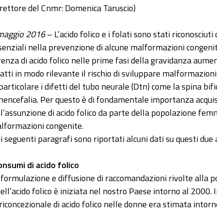
irettore del Cnmr: Domenica Taruscio)
maggio 2016
– L’acido folico e i folati sono stati riconosciut
senziali nella prevenzione di alcune malformazioni congenit
renza di acido folico nelle prime fasi della gravidanza aume
fatti in modo rilevante il rischio di sviluppare malformazioni 
 particolare i difetti del tubo neurale (Dtn) come la spina bifi
anencefalia. Per questo è di fondamentale importanza acquis
ll’assunzione di acido folico da parte della popolazione femm
lformazioni congenite.
i seguenti paragrafi sono riportati alcuni dati su questi due
consumi di acido folico
 formulazione e diffusione di raccomandazioni rivolte alla po
dell’acido folico è iniziata nel nostro Paese intorno al 2000.
riconcezionale di acido folico nelle donne era stimata intorn