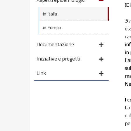
(D
in Italia
5 
in Europa
es
ca
Documentazione
in
in
Iniziative e progetti
l’
su
Link
ma
Ne
I 
La
e 
pe