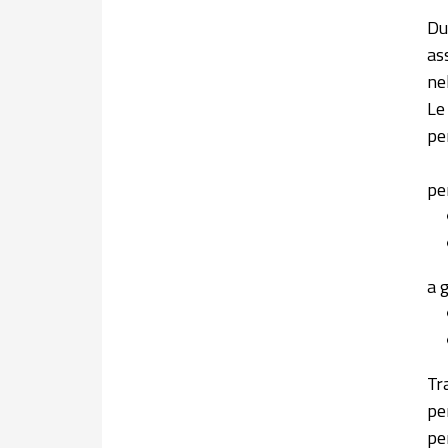
Du
as
ne
Le
pe
pe
a 
Tr
pe
pe