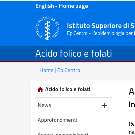
English - Home page
Istituto Superiore di 
EpiCentro - L'epidemiologia per 
Acido folico e folati
Home | EpiCentro
A
Acido folico e folati
In
News
Approfondimenti
Re
na
Aspetti epidemiologici