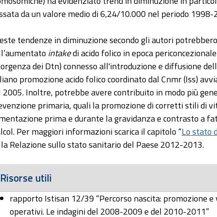
omosomiche) ha evidenziato trend in diminuzione in particola
ssata da un valore medio di 6,24/10.000 nel periodo 1998
este tendenze in diminuzione secondo gli autori potrebbero
ll’aumentato
intake
di acido folico in epoca periconcezionale 
sorgenza dei Dtn) connesso all'introduzione e diffusione de
aliano promozione acido folico coordinato dal Cnmr (Iss) avvi
l 2005. Inoltre, potrebbe avere contribuito in modo più gene
evenzione primaria, quali la promozione di corretti stili di vi
imentazione prima e durante la gravidanza e contrasto a fatt
alcol. Per maggiori informazioni scarica il capitolo “
Lo stato 
lla Relazione sullo stato sanitario del Paese 2012-2013.
Risorse utili
rapporto Istisan 12/39 “Percorso nascita: promozione e v
operativi. Le indagini del 2008-2009 e del 2010-2011”