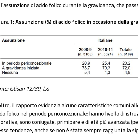
ll’assunzione di acido folico durante la gravidanza, che passa
gura 1: Assunzione (%) di acido folico in occasione della g
nte: Istisan 12/39, Iss
oltre, il rapporto evidenzia alcune caratteristiche comuni
ido folico nel periodo periconcezionale: hanno livello di istr
vorativa, sono coniugate, primipare e di età più avanzata (pe
esse tendenze, anche se non è stata sempre raggiunta la signi