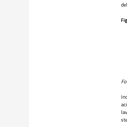
de
Fi
Fo
In
ac
la
st