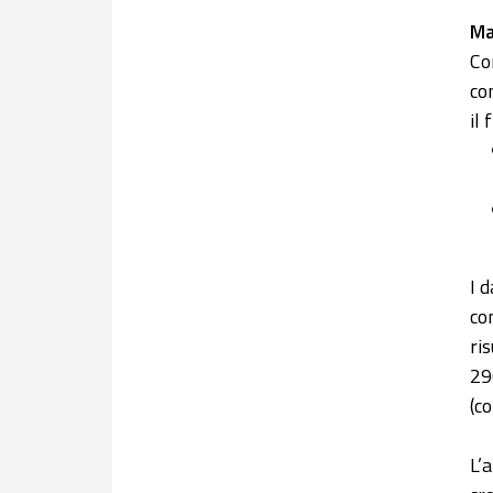
Ma
Co
co
il
I 
co
ri
29
(c
L’