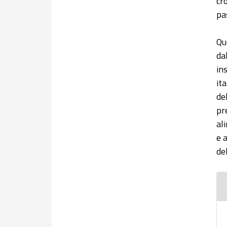
cr
pa
Qu
da
in
it
de
pr
al
e 
de