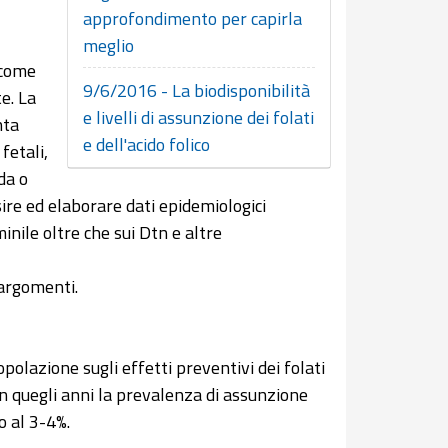
approfondimento per capirla
meglio
i come
9/6/2016 - La biodisponibilità
e. La
e livelli di assunzione dei folati
nta
e dell'acido folico
fetali,
da o
ire ed elaborare dati epidemiologici
inile oltre che sui Dtn e altre
 argomenti.
polazione sugli effetti preventivi dei folati
 In quegli anni la prevalenza di assunzione
o al 3-4%.