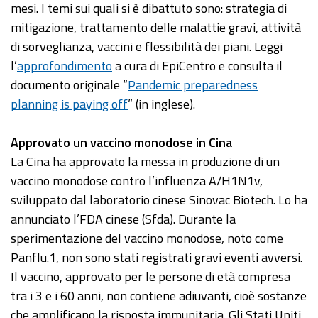
mesi. I temi sui quali si è dibattuto sono: strategia di
mitigazione, trattamento delle malattie gravi, attività
di sorveglianza, vaccini e flessibilità dei piani. Leggi
l’
approfondimento
a cura di EpiCentro e consulta il
documento originale “
Pandemic preparedness
planning is paying off
” (in inglese).
Approvato
un vaccino monodose in Cina
La Cina ha approvato la messa in produzione di un
vaccino monodose contro l’influenza A/H1N1v,
sviluppato dal laboratorio cinese Sinovac Biotech. Lo ha
annunciato l’FDA cinese (Sfda). Durante la
sperimentazione del vaccino monodose, noto come
Panflu.1, non sono stati registrati gravi eventi avversi.
Il vaccino, approvato per le persone di età compresa
tra i 3 e i 60 anni, non contiene adiuvanti, cioè sostanze
che amplificano la risposta immunitaria. Gli Stati Uniti