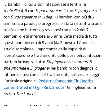
(5 bambini, di cui 3 con infezioni resistenti alla
meticillina
), 3 con
S
.
pneumoniae
, 1 con
S
.
pyogenes
e 1
con
S
.
constellatus
. In 6 degli 8 bambini con più di 5
anni senza patologie pregresse è stata riscontrata una
coinfezione batterica grave, così come in 2 dei 7
bambini di età inferiore ai 5 anni. L’età media di tutti
questi bambini era di 9 anni (da 2 mesi a 17 anni). Lo
studio sottolinea l'importanza della rapidità di
identificazione e trattamento delle possibili coinfezioni
batteriche (soprattutto
Staphylococcus aureus
,
S
.
pneumoniae
e
S. piogene
) nei bambini con diagnosi di
influenza, così come del trattamento antivirale. Leggi
l’articolo originale “
Pediatric Pandemic Flu Deaths
Concentrated in High-Risk Groups
” (in inglese) sulla
rivista
The Lancet
.