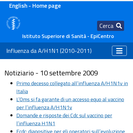
English - Home page
Cerca
Istituto Superiore di Sanità - EpiCentro
Influenza da A/H1N1 (2010-2011)
Notiziario - 10 settembre 2009
Primo decesso collegato all’influenza A/H1N1v in
Italia
L’Oms si fa garante di un accesso equo al vaccino
per l’influenza A/H1N1v
Domande e risposte dei Cdc sul vaccino per
l’influenza H1N1
Ecdc: diapositive per gli operatori sull’evoluzione