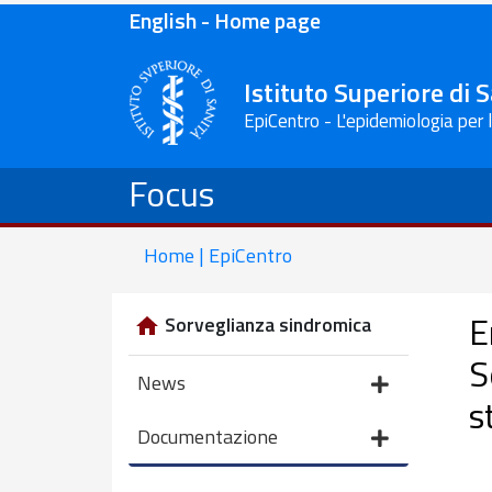
English - Home page
Istituto Superiore di 
EpiCentro - L'epidemiologia per 
Focus
Home | EpiCentro
E
Sorveglianza sindromica
S
News
s
Documentazione