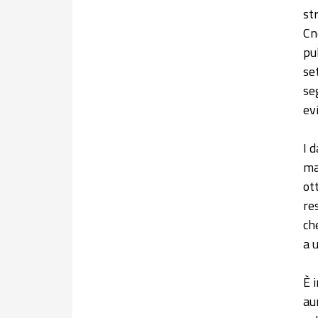
st
Cn
pu
se
se
ev
I 
ma
ot
re
ch
a 
È 
au