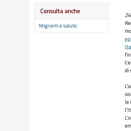
Consulta anche
24
Re
Migranti e salute
mo
ep
It
fi
Ce
di 
L’
si
le
l’I
L’
em