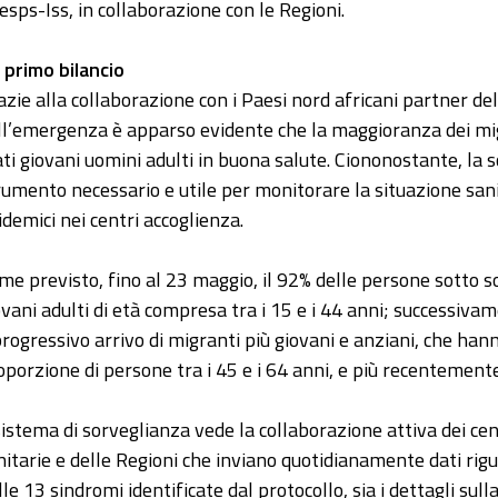
esps-Iss, in collaborazione con le Regioni.
 primo bilancio
azie alla collaborazione con i Paesi nord africani partner d
ll’emergenza è apparso evidente che la maggioranza dei mig
ati giovani uomini adulti in buona salute. Ciononostante, la 
rumento necessario e utile per monitorare la situazione sanit
idemici nei centri accoglienza.
me previsto, fino al 23 maggio, il 92% delle persone sotto s
ovani adulti di età compresa tra i 15 e i 44 anni; successiv
 progressivo arrivo di migranti più giovani e anziani, che ha
oporzione di persone tra i 45 e i 64 anni, e più recentemente 
 sistema di sorveglianza vede la collaborazione attiva dei cent
nitarie e delle Regioni che inviano quotidianamente dati rigua
lle 13 sindromi identificate dal protocollo, sia i dettagli sul