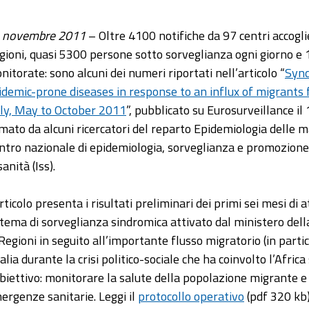
 novembre 2011
– Oltre 4100 notifiche da 97 centri accoglie
gioni, quasi 5300 persone sotto sorveglianza ogni giorno e 
nitorate: sono alcuni dei numeri riportati nell’articolo “
Synd
idemic-prone diseases in response to an influx of migrants 
aly, May to October 2011
”, pubblicato su Eurosurveillance 
rmato da alcuni ricercatori del reparto Epidemiologia delle ma
ntro nazionale di epidemiologia, sorveglianza e promozione d
sanità (Iss).
articolo presenta i risultati preliminari dei primi sei mesi di
stema di sorveglianza sindromica attivato dal ministero dell
 Regioni in seguito all’importante flusso migratorio (in partic
talia durante la crisi politico-sociale che ha coinvolto l’Afric
obiettivo: monitorare la salute della popolazione migrante 
ergenze sanitarie. Leggi il
protocollo operativo
(pdf 320 kb)