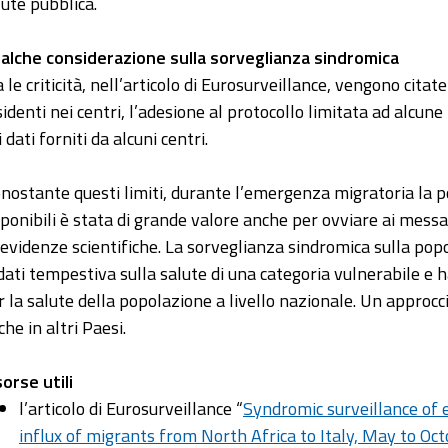
lute pubblica.
alche considerazione sulla sorveglianza sindromica
a le criticità, nell’articolo di Eurosurveillance, vengono cita
sidenti nei centri, l’adesione al protocollo limitata ad alcun
 dati forniti da alcuni centri.
nostante questi limiti, durante l’emergenza migratoria la po
sponibili è stata di grande valore anche per ovviare ai mess
 evidenze scientifiche. La sorveglianza sindromica sulla pop
 dati tempestiva sulla salute di una categoria vulnerabile e 
r la salute della popolazione a livello nazionale. Un approcc
he in altri Paesi.
sorse utili
l’articolo di Eurosurveillance “
Syndromic surveillance of 
influx of migrants from North Africa to Italy, May to Oc