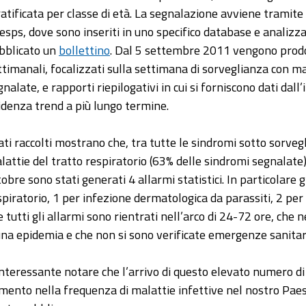
ratificata per classe di età. La segnalazione avviene tramite
esps, dove sono inseriti in uno specifico database e analizz
bblicato un
bollettino
. Dal 5 settembre 2011 vengono prodott
ttimanali, focalizzati sulla settimana di sorveglianza con mag
gnalate, e rapporti riepilogativi in cui si forniscono dati dal
idenza trend a più lungo termine.
dati raccolti mostrano che, tra tutte le sindromi sotto sorvegl
lattie del tratto respiratorio (63% delle sindromi segnalate
tobre sono stati generati 4 allarmi statistici. In particolare 
spiratorio, 1 per infezione dermatologica da parassiti, 2 pe
e tutti gli allarmi sono rientrati nell’arco di 24-72 ore, che 
una epidemia e che non si sono verificate emergenze sanitar
interessante notare che l’arrivo di questo elevato numero di
mento nella frequenza di malattie infettive nel nostro Paese