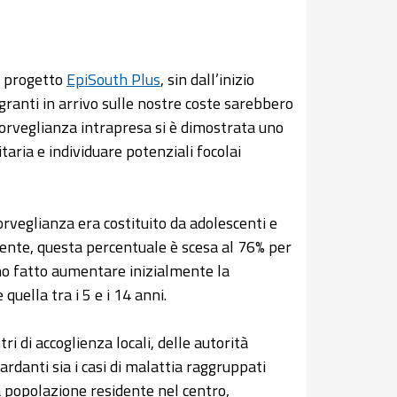
el progetto
EpiSouth Plus
, sin dall’inizio
ranti in arrivo sulle nostre coste sarebbero
sorveglianza intrapresa si è dimostrata uno
aria e individuare potenziali focolai
orveglianza era costituito da adolescenti e
amente, questa percentuale è scesa al 76% per
nno fatto aumentare inizialmente la
quella tra i 5 e i 14 anni.
ri di accoglienza locali, delle autorità
rdanti sia i casi di malattia raggruppati
la popolazione residente nel centro,