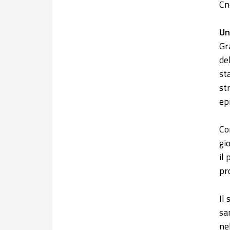
Cn
Un
Gr
de
st
st
ep
Co
gi
il
pr
Il
sa
ne