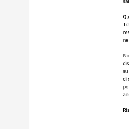
sa
Qu
Tr
re
nei
No
di
su
di
pe
anc
Ri