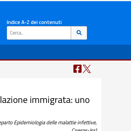
Indice A-Z dei contenuti
olazione immigrata: uno
eparto Epidemiologia delle malattie infettive,
Cnesps-Iss)