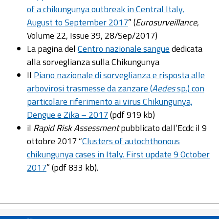
of a chikungunya outbreak in Central Italy,
August to September 2017
” (
Eurosurveillance
,
Volume 22, Issue 39, 28/Sep/2017)
La pagina del
Centro nazionale sangue
dedicata
alla sorveglianza sulla Chikungunya
Il
Piano nazionale di sorveglianza e risposta alle
arbovirosi trasmesse da zanzare (
Aedes
sp.) con
particolare riferimento ai virus Chikungunya,
Dengue e Zika – 2017
(pdf 919 kb)
il
Rapid Risk Assessment
pubblicato dall’Ecdc il 9
ottobre 2017 “
Clusters of autochthonous
chikungunya cases in Italy. First update 9 October
2017
” (pdf 833 kb).