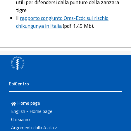
utili per difendersi dalla punture della zanzara
tigre
il
rapporto congiunto Oms-Ecdc sul rischio
chikungunya in Italia
(pdf 1,45 Mb).
EpiCentro
Home page
English - Home page
Chi siamo
Argomenti dalla A alla Z