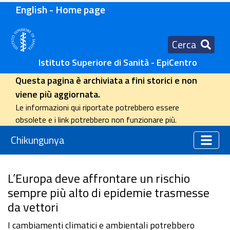
English - Home page
Cerca
Istituto Superiore di Sanità - EpiCentro
Questa pagina è archiviata a fini storici e non
viene più aggiornata.
Le informazioni qui riportate potrebbero essere
obsolete e i link potrebbero non funzionare più.
Chikungunya
L’Europa deve affrontare un rischio
sempre più alto di epidemie trasmesse
da vettori
I cambiamenti climatici e ambientali potrebbero