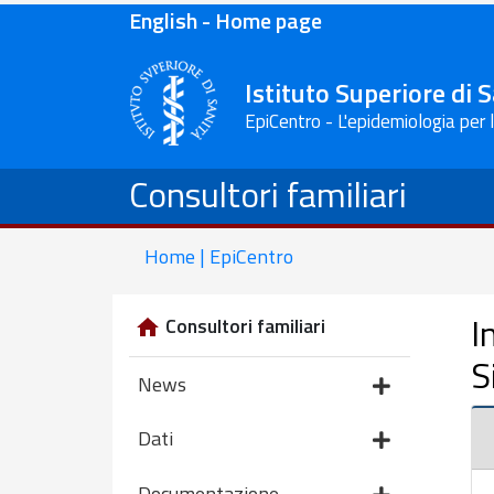
English - Home page
Istituto Superiore di 
EpiCentro - L'epidemiologia per 
Consultori familiari
Home | EpiCentro
I
Consultori familiari
S
News
Dati
Documentazione