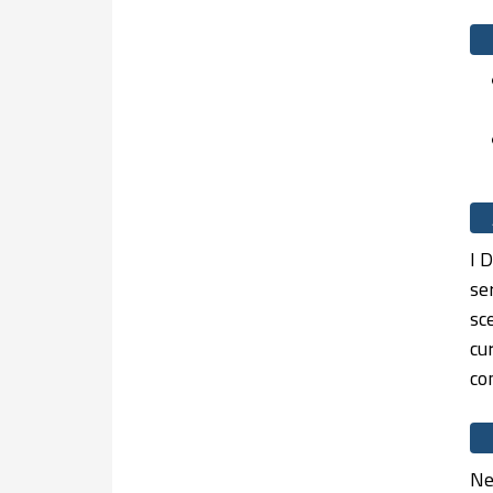
I 
se
sc
cu
co
Ne