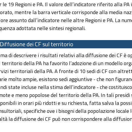
r le 19 Regioni e PA. Il valore dell’indicatore riferito alla P
lorato, mentre la barra verticale corrisponde alla media nazi
lore assunto dall’indicatore nelle altre Regioni e PA. La num
quenza adottata nelle sintesi regionali.
Diffusione dei CF sul territorio
ima di descrivere i risultati relativi alla diffusione dei CF è
l territorio della PA ha favorito l’adozione di un modello orga
rvizi territoriali della PA. A fronte di 10 sedi di CF con alt
arie molto ampie, esistono sedi aggiuntive - che non figurano
indi state incluse nella stima dell’indicatore - che costituisc
mote e meno popolose del territorio della PA. In tali presidi
ponibili in orari più ridotti e su richiesta, fatta salva la poss
nsultoriali, specifiche ove i bisogni della popolazione locale
altà la diffusione dei CF può non corrispondere alla diffusion