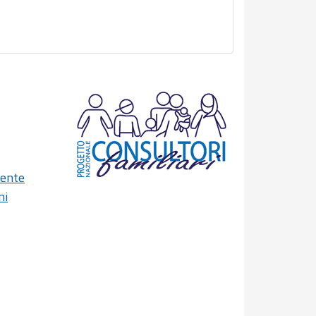
dente
ni