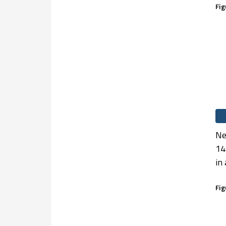
Fig
Ne
14
in
Fig