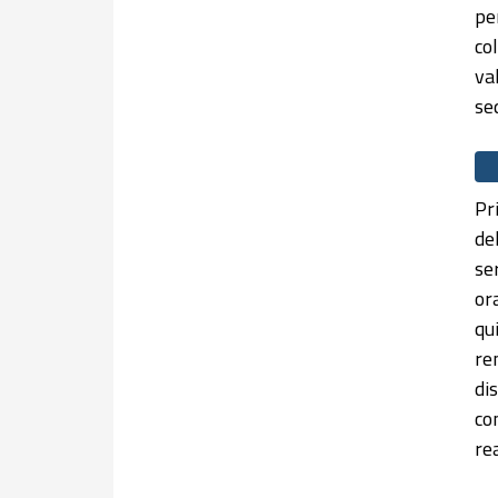
pe
co
va
se
Pr
de
se
or
qu
re
dis
co
re