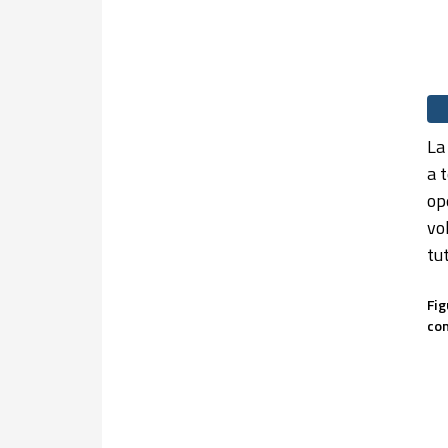
La
a 
ope
vo
tut
Fig
con