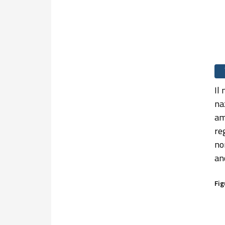
Il
na
am
re
no
an
Fig