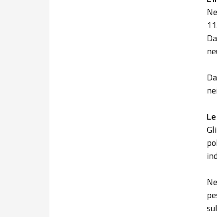
Ne
11
Da
ne
Da
ne
Le
Gl
po
ind
Ne
pe
su