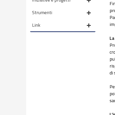
Fi
pr
Strumenti
Pa
im
Link
La
Pr
cr
pub
ri
di
Pe
po
sa
L’