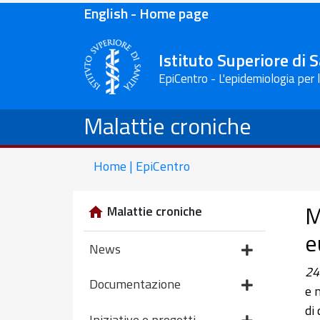
English - Home page
Istituto Superiore di 
EpiCentro - L'epidemiologia per 
Malattie croniche
Home | EpiCentro
M
Malattie croniche
e
News
24
Documentazione
e 
di
Iniziative e progetti