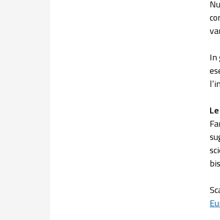
Nu
co
va
In
es
l’i
Le
Fa
su
sc
bi
Sc
Eu