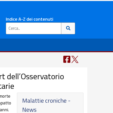
Indice A-Z dei contenuti
rt dell’Osservatorio
tarie
 morte
Malattie croniche -
mpatto
News
anni.