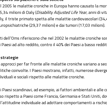
l 2005 le malattie croniche in Europa hanno causato la morte
5,34 milioni di Daly (
Disability Adjusted Life Year
, anni di vi
ly, il triste primato spetta alle malattie cardiovascolari (34,
uropsichiatriche (29,37 milioni) e dai tumori (17,03 milioni).
ti dell’Oms riferiscono che nel 2002 le malattie croniche so
i Paesi ad alto reddito, contro il 40% dei Paesi a basso reddit
 strategie
i approcci per far fronte alle malattie croniche variano a sec
litiche coinvolte. I Paesi mostrano, infatti, numerose diverg
ividuali e sociali rispetto alle malattie croniche.
i Paesi scandinavi, ad esempio, ai fattori ambientali e alle c
so rispetto a Paesi come Francia, Germania e Stati Uniti, do
ll’attitudine individuale ad adottare comportamenti a rischi