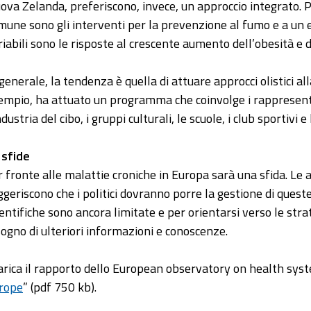
ova Zelanda, preferiscono, invece, un approccio integrato. Pi
mune sono gli interventi per la prevenzione al fumo e a un 
riabili sono le risposte al crescente aumento dell’obesità e del
 generale, la tendenza è quella di attuare approcci olistici 
empio, ha attuato un programma che coinvolge i rappresentanti
ndustria del cibo, i gruppi culturali, le scuole, i club sportivi 
 sfide
r fronte alle malattie croniche in Europa sarà una sfida. Le
ggeriscono che i politici dovranno porre la gestione di queste
ientifiche sono ancora limitate e per orientarsi verso le stra
sogno di ulteriori informazioni e conoscenze.
arica il rapporto dello European observatory on health syst
rope
” (pdf 750 kb).