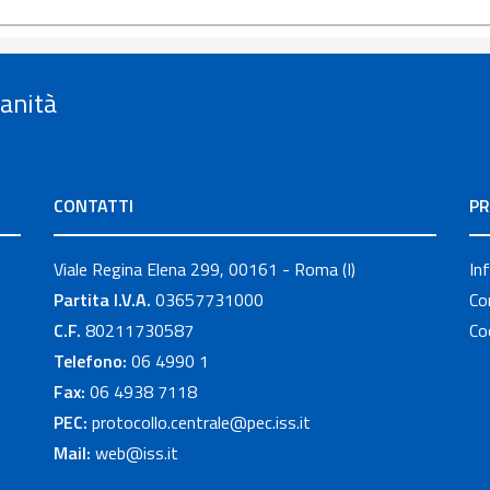
Sanità
CONTATTI
PR
Viale Regina Elena 299, 00161 - Roma (I)
In
Partita I.V.A.
03657731000
Co
C.F.
80211730587
Co
Telefono:
06 4990 1
Fax:
06 4938 7118
PEC:
protocollo.centrale@pec.iss.it
Mail:
web@iss.it