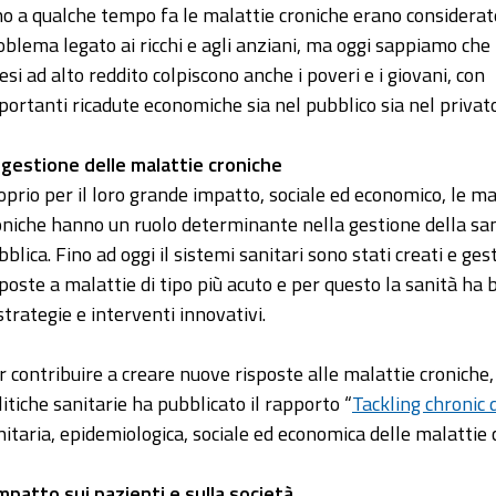
no a qualche tempo fa le malattie croniche erano considerat
oblema legato ai ricchi e agli anziani, ma oggi sappiamo che 
esi ad alto reddito colpiscono anche i poveri e i giovani, con
portanti ricadute economiche sia nel pubblico sia nel privato
 gestione delle malattie croniche
oprio per il loro grande impatto, sociale ed economico, le ma
oniche hanno un ruolo determinante nella gestione della sa
blica. Fino ad oggi il sistemi sanitari sono stati creati e gest
sposte a malattie di tipo più acuto e per questo la sanità ha 
 strategie e interventi innovativi.
r contribuire a creare nuove risposte alle malattie croniche,
litiche sanitarie ha pubblicato il rapporto “
Tackling chronic 
nitaria, epidemiologica, sociale ed economica delle malattie 
impatto sui pazienti e sulla società