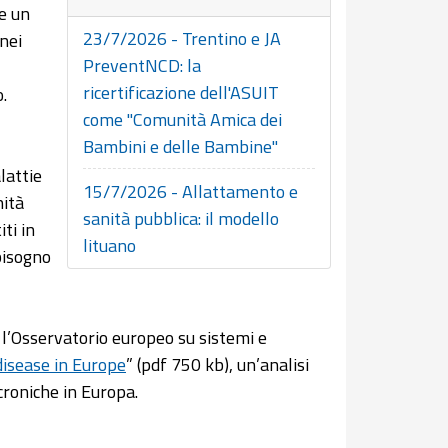
e un
23/7/2026 - Trentino e JA
nei
PreventNCD: la
ricertificazione dell'ASUIT
.
come "Comunità Amica dei
Bambini e delle Bambine"
lattie
15/7/2026 - Allattamento e
nità
sanità pubblica: il modello
iti in
lituano
bisogno
 l’Osservatorio europeo su sistemi e
disease in Europe
” (pdf 750 kb), un’analisi
croniche in Europa.