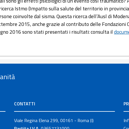
ali sono gli effetti psicologici di un evento così traumatic
 ricerca Istmo (Impatto sulla salute del territorio in provinc
rsone coinvolte dal sisma. Questa ricerca dell’Ausl di Mode
ttembre 2015, anche grazie al contributo delle Fondazioni C
ugno 2016 sono stati presentati i risultati: consulta il
docum
Sanità
CONTATTI
PR
Viale Regina Elena 299, 00161 - Roma (I)
In
Partita I.V.A.
03657731000
Co