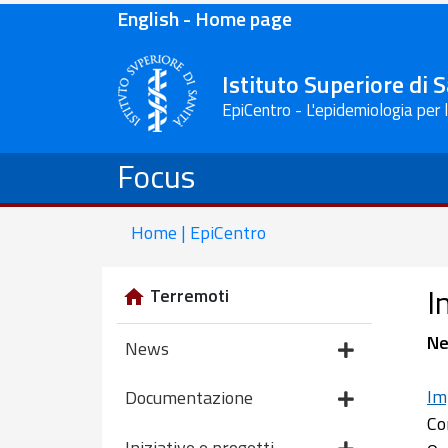
English - Home page
Istituto Superiore di 
EpiCentro - L'epidemiologia per 
Focus
Home | EpiCentro
I
Terremoti
Ne
News
Im
Documentazione
Co
Iniziative e progetti