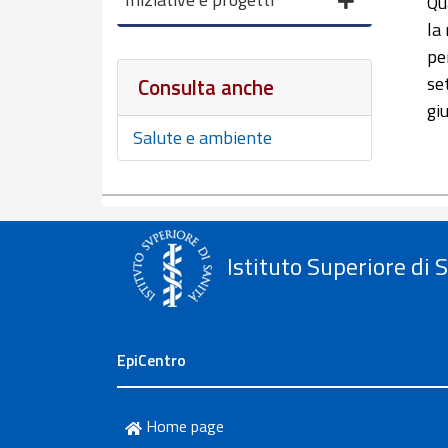
Qu
la
pe
se
Consulta anche
gi
Salute e ambiente
Istituto Superiore di 
EpiCentro
Home page