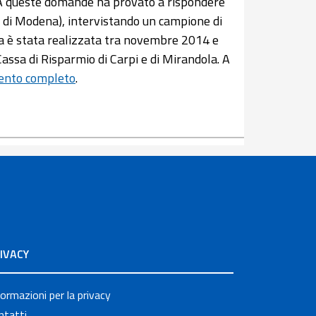
o? A queste domande ha provato a rispondere
ia di Modena), intervistando un campione di
na è stata realizzata tra novembre 2014 e
assa di Risparmio di Carpi e di Mirandola. A
ento completo
.
IVACY
formazioni per la privacy
ntatti