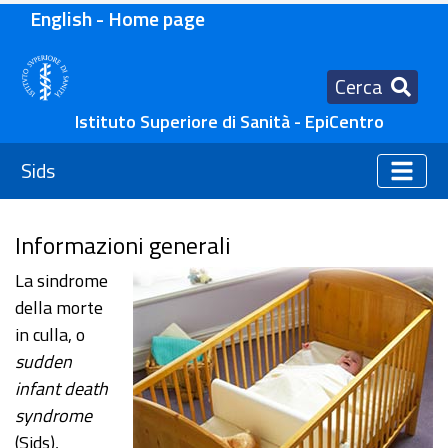
English - Home page
Cerca
Istituto Superiore di Sanità - EpiCentro
Sids
Informazioni generali
La sindrome
della morte
in culla, o
sudden
infant death
syndrome
(Sids),