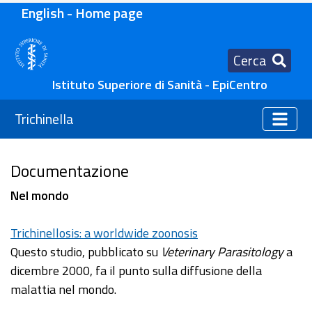
English - Home page
Cerca
Istituto Superiore di Sanità - EpiCentro
Trichinella
Documentazione
Nel mondo
Trichinellosis: a worldwide zoonosis
Questo studio, pubblicato su
Veterinary Parasitology
a
dicembre 2000, fa il punto sulla diffusione della
malattia nel mondo.