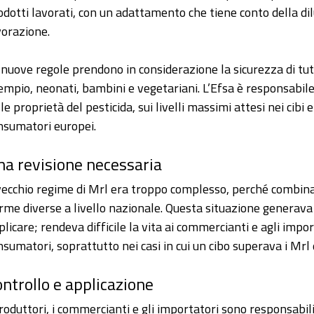
odotti lavorati, con un adattamento che tiene conto della di
vorazione.
 nuove regole prendono in considerazione la sicurezza di tut
empio, neonati, bambini e vegetariani. L’Efsa è responsabile
le proprietà del pesticida, sui livelli massimi attesi nei cibi 
nsumatori europei.
a revisione necessaria
 vecchio regime di Mrl era troppo complesso, perché combin
rme diverse a livello nazionale. Questa situazione generav
plicare; rendeva difficile la vita ai commercianti e agli imp
nsumatori, soprattutto nei casi in cui un cibo superava i Mrl 
ntrollo e applicazione
produttori, i commercianti e gli importatori sono responsabil