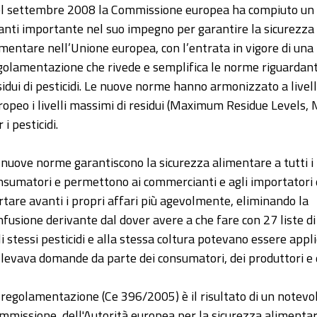
l settembre 2008 la Commissione europea ha compiuto un
anti importante nel suo impegno per garantire la sicurezza
imentare nell’Unione europea, con l’entrata in vigore di una
golamentazione che rivede e semplifica le norme riguardanti
sidui di pesticidi. Le nuove norme hanno armonizzato a livel
ropeo i livelli massimi di residui (Maximum Residue Levels, 
 i pesticidi.
 nuove norme garantiscono la sicurezza alimentare a tutti i
nsumatori e permettono ai commercianti e agli importatori 
rtare avanti i propri affari più agevolmente, eliminando la
nfusione derivante dal dover avere a che fare con 27 liste di 
li stessi pesticidi e alla stessa coltura potevano essere appli
llevava domande da parte dei consumatori, dei produttori e 
 regolamentazione (Ce 396/2005) è il risultato di un notevo
mmissione, dell'Autorità europea per la sicurezza alimentare