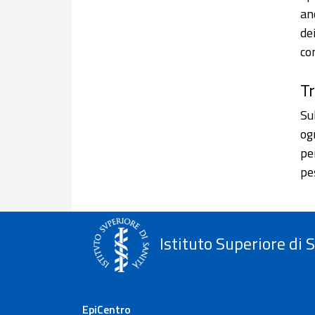
an
de
co
Tr
Su
og
pe
pes
Istituto Superiore di 
EpiCentro