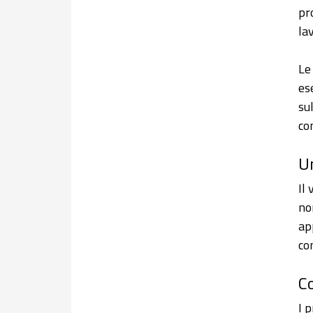
pr
la
Le
es
sul
co
Un
Il
no
ap
co
Co
I 