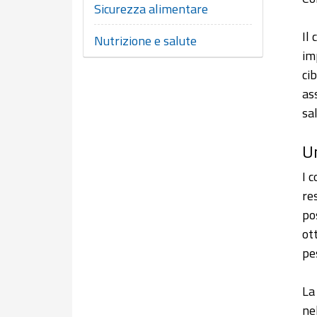
Sicurezza alimentare
Il
Nutrizione e salute
im
ci
as
sal
Un
I 
re
po
ot
pe
La
ne