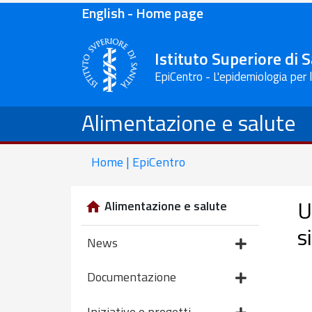
English - Home page
Istituto Superiore di 
EpiCentro - L'epidemiologia per 
Alimentazione e salute
Home | EpiCentro
U
Alimentazione e salute
s
News
Documentazione
Iniziative e progetti