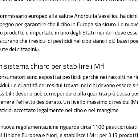
 commissario europeo alla salute Androulla Vassiliou ha dichi
pegno per garantire che il cibo in Europa sia sicuro. Le nuove
bo prodotto o importato in uno degli Stati membri deve essere 
sicurano che i residui di pesticidi nel cibo siano i più bassi p
ute dei cittadini».
 sistema chiaro per stabilire i Mrl
consumatori sono esposti ai pesticidi perché nei raccolti ne 
sidui. Le quantità dei residui trovati nei cibi devono essere s
ssibili; devono cioè corrispondere alla quantità più bassa poss
tenere l’effetto desiderato. Un livello massimo di residui (Mrl
sticidi accettato legalmente nel cibo e nel mangime.
 nuova regolamentazione riguarda circa 1100 pesticidi usati
ll’Unione Europea e fuori, e stabilisce i Mrl per 315 prodotti