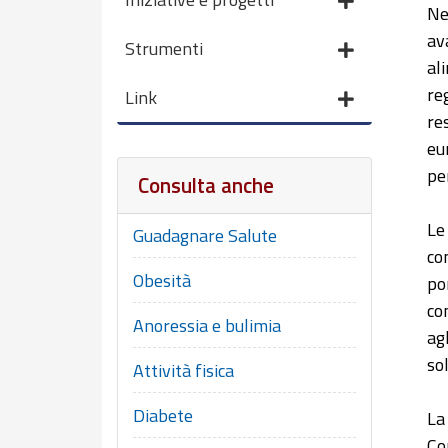
Ne
av
Strumenti
al
re
Link
re
eu
per
Consulta anche
Le
Guadagnare Salute
co
Obesità
po
co
Anoressia e bulimia
ag
so
Attività fisica
Diabete
La
Co