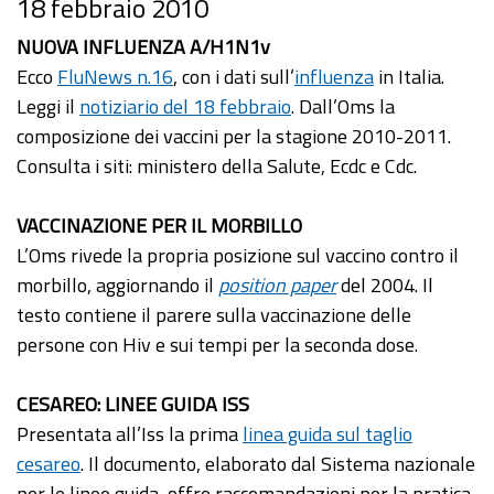
18 febbraio 2010
NUOVA INFLUENZA A/H1N1v
Ecco
FluNews n.16
, con i dati sull’
influenza
in Italia.
Leggi il
notiziario del 18 febbraio
. Dall’Oms la
composizione dei vaccini per la stagione 2010-2011.
Consulta i siti: ministero della Salute, Ecdc e Cdc.
VACCINAZIONE PER IL MORBILLO
L’Oms rivede la propria posizione sul vaccino contro il
morbillo, aggiornando il
position paper
del 2004. Il
testo contiene il parere sulla vaccinazione delle
persone con Hiv e sui tempi per la seconda dose.
CESAREO: LINEE GUIDA ISS
Presentata all’Iss la prima
linea guida sul taglio
cesareo
. Il documento, elaborato dal Sistema nazionale
per le linee guida, offre raccomandazioni per la pratica