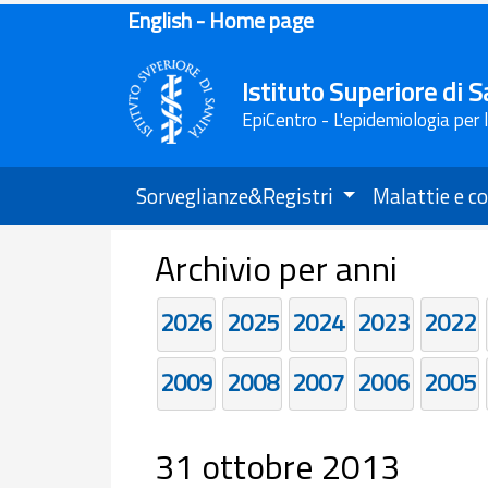
English - Home page
Istituto Superiore di S
EpiCentro - L'epidemiologia per 
Sorveglianze&Registri
Malattie e co
Archivio per anni
2026
2025
2024
2023
2022
2009
2008
2007
2006
2005
31 ottobre 2013