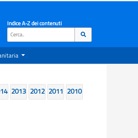
Indice A-Z dei contenuti
anitaria
14
2013
2012
2011
2010