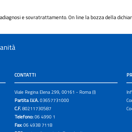
ovradiagnosi e sovratrattamento. On line la bozza della dich
Sanità
CONTATTI
PR
Viale Regina Elena 299, 00161 - Roma (I)
In
Partita I.V.A.
03657731000
Co
C.F.
80211730587
Co
Telefono:
06 4990 1
Fax:
06 4938 7118