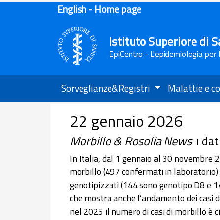
English - Home page
Istituto Superiore di S
EpiCentro - L'epidemiologia per 
Sorveglianze&Registri
Malattie e co
22 gennaio 2026
Morbillo & Rosolia News
: i d
In Italia, dal 1 gennaio al 30 novembre 2
morbillo (497 confermati in laboratorio) e 
genotipizzati (144 sono genotipo D8 e 
che mostra anche l’andamento dei casi di 
nel 2025 il numero di casi di morbillo è c