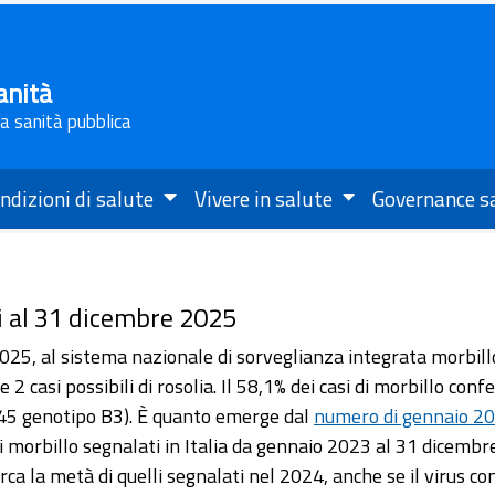
anità
la sanità pubblica
ndizioni di salute
Vivere in salute
Governance s
ati al 31 dicembre 2025
025, al sistema nazionale di sorveglianza integrata morbillo 
2 casi possibili di rosolia. Il 58,1% dei casi di morbillo con
145 genotipo B3). È quanto emerge dal
numero di gennaio 20
morbillo segnalati in Italia da gennaio 2023 al 31 dicembre 2
irca la metà di quelli segnalati nel 2024, anche se il virus co