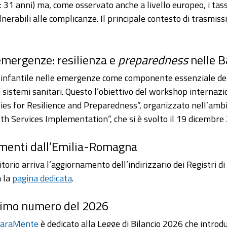
 31 anni) ma, come osservato anche a livello europeo, i tassi 
lnerabili alle complicanze. Il principale contesto di trasmis
emergenze: resilienza e
preparedness
nelle 
e infantile nelle emergenze come componente essenziale de
ei sistemi sanitari. Questo l’obiettivo del workshop interna
s for Resilience and Preparedness”, organizzato nell’ambi
 Services Implementation”, che si è svolto il 19 dicembre 2
namenti dall’Emilia-Romagna
rritorio arriva l’aggiornamento dell’indirizzario dei Registri
a la
pagina dedicata
.
primo numero del 2026
RaraMente
è dedicato alla Legge di Bilancio 2026 che introdu