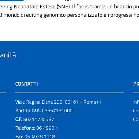
eening Neonatale Esteso (SNE). Il focus traccia un bilancio 
 al mondo di editing genomico personalizzato e i progressi n
Sanità
CONTATTI
PR
Viale Regina Elena 299, 00161 - Roma (I)
In
Partita I.V.A.
03657731000
Co
C.F.
80211730587
Co
Telefono:
06 4990 1
Fax:
06 4938 7118