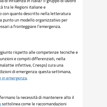
di influenza in Italia? Il gruppo di lavoro
 tra le Regioni italiane e
o con quanto descritto nella letteratura
re a punto un modello organizzativo per
cessari a fronteggiare l’emergenza.
aggiunto rispetto alle competenze tecniche e
unzioni e compiti differenziati, nella
alattie infettive, Cnesps) cura una
ndizioni di emergenza: questa settimana,
ne in emergenza
.
onfermano la necessità di mantenere alto il
o
sottolinea come le raccomandazioni