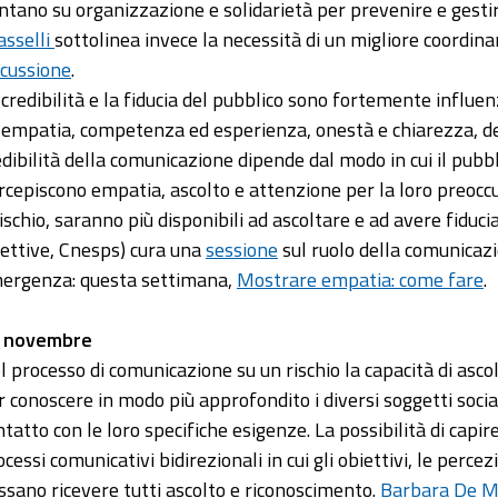
ntano su organizzazione e solidarietà per prevenire e gestire
asselli
sottolinea invece la necessità di un migliore coordinam
scussione
.
 credibilità e la fiducia del pubblico sono fortemente influen
 empatia, competenza ed esperienza, onestà e chiarezza, de
edibilità della comunicazione dipende dal modo in cui il pubb
rcepiscono empatia, ascolto e attenzione per la loro preoccu
 rischio, saranno più disponibili ad ascoltare e ad avere fiduci
fettive, Cnesps) cura una
sessione
sul ruolo della comunicazio
ergenza: questa settimana,
Mostrare empatia: come fare
.
 novembre
l processo di comunicazione su un rischio la capacità di asc
r conoscere in modo più approfondito i diversi soggetti social
ntatto con le loro specifiche esigenze. La possibilità di capir
cessi comunicativi bidirezionali in cui gli obiettivi, le percezi
ssano ricevere tutti ascolto e riconoscimento.
Barbara De M