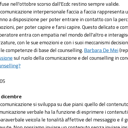
ffuse nell'ottobre scorso dall'Ecdc restino sempre valide.
 comunicazione interpersonale faccia a faccia rappresenta un
nno a disposizione per poter entrare in contatto con la perc
ozioni, per poter capire e farsi capire. Questo delicato e c
operatore entra con empatia nel mondo dell'altro e interagi
rzature, con le sue emozioni e con i suoi meccanismi decision
lle competenze di base del counselling.
Barbara De Mei
(rep
ssione
sul ruolo della comunicazione e del counselling in co
unselling?
05
 dicembre
 comunicazione si sviluppa su due piani: quello del contenuto 
municazione verbale ha la funzione di esprimere i contenut
paraverbale veicola le tonalità affettive del messaggio e il
cevute. Non possiamo inviare un contenuto senza inviare in