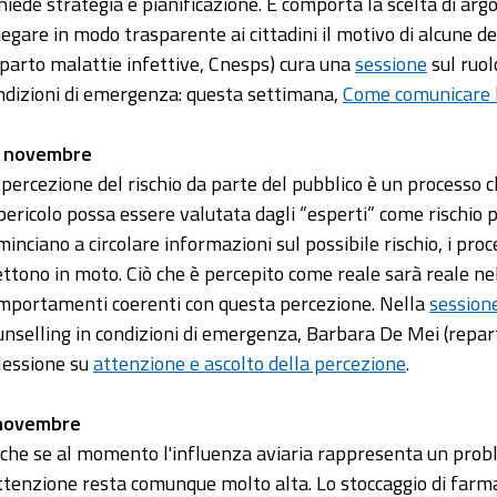
chiede strategia e pianificazione. E comporta la scelta di ar
iegare in modo trasparente ai cittadini il motivo di alcune de
eparto malattie infettive, Cnesps) cura una
sessione
sul ruol
ndizioni di emergenza: questa settimana,
Come comunicare l
 novembre
 percezione del rischio da parte del pubblico è un processo 
 pericolo possa essere valutata dagli “esperti” come rischio
minciano a circolare informazioni sul possibile rischio, i proce
ttono in moto. Ciò che è percepito come reale sarà reale n
mportamenti coerenti con questa percezione. Nella
session
unselling in condizioni di emergenza, Barbara De Mei (repar
flessione su
attenzione e ascolto della percezione
.
novembre
che se al momento l'influenza aviaria rappresenta un pro
attenzione resta comunque molto alta. Lo stoccaggio di farma