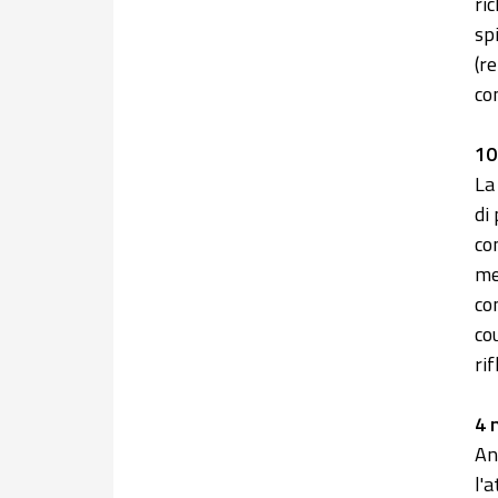
ri
sp
(r
co
10
La
di
co
me
co
co
ri
4 
An
l'