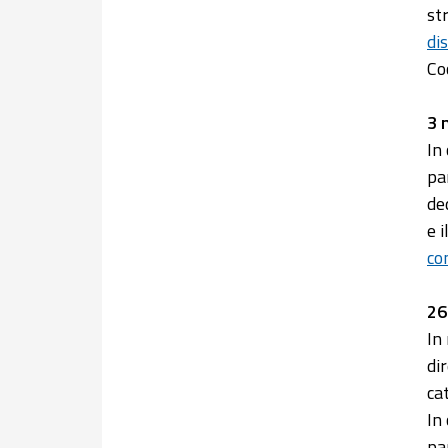
st
di
Co
3 
In
pa
de
e 
co
26
In
di
ca
In
pa