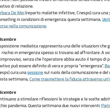
otivo di relazione.
rbara De Mei
(reparto malattie infettive, Cnesps) cura una
unselling in condizioni di emergenza: questa settimana,
Verb
sorsa nella comunicazione
.
dicembre
esposizione mediatica rappresenta una delle situazioni che 
l rischio in emergenza spesso si trovano ad affrontare. A v
l'improvviso, senza che l'operatore abbia avuto il tempo di pre
otivo può essere definito di vera e propria “emergenza”.
Ba
esps) cura una
sessione
sul ruolo della comunicazione e del 
esta settimana,
Come trasmettere la fiducia attraverso un'i
dicembre
ntinuano a stimolare riflessioni le strategie e le scelte ado
schio pandemia. Questa settimana due nuovi interventi:
Piet