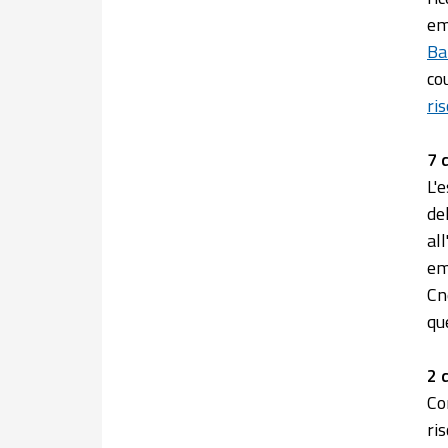
em
Ba
co
ri
7 
L'
de
al
em
Cn
qu
2 
Co
ri