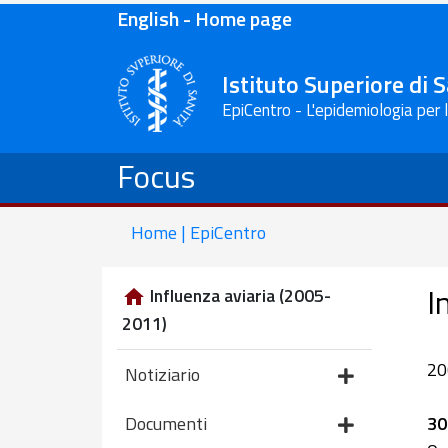
English - Home page
Istituto Superiore di 
EpiCentro - L'epidemiologia per 
Focus
Home | EpiCentro
I
Influenza aviaria (2005-
2011)
20
Notiziario
30
Documenti