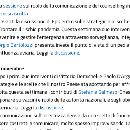
na
sessione
sul ruolo della comunicazione e del counselling i
me si ascolta
.
 avanti la discussione di EpiCentro sulle strategie e le scel
frontare il rischio pandemia. Questa settimana due interven
evenire e gestire l'emergenza attraverso sorveglianza, inte
orgio Bartolozzi
presenta invece il punto di vista di un pedia
influenza aviaria. Leggi la
discussione
.
 novembre
po i primi due interventi di Vittorio Demicheli e Paolo D'Arg
rategie e le scelte che il nostro Paese sta adottando per aff
pita questa settimana i contributi di
Stefania Salmaso
(Cnes
gionare su vaccini e ruolo delle autorità nazionali, e sugli ob
terinaria. Leggi la
discussione
.
 comunicazione sull'incertezza deriva da una scelta di fondo
sere costretti a comunicare, molto spesso improvvisando. La