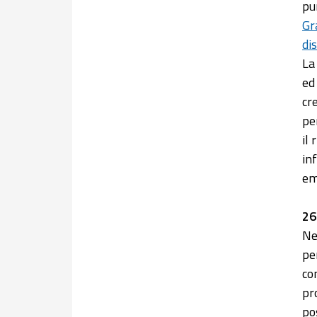
pu
Gr
di
La
ed
cr
pe
il
in
em
26
Ne
pe
co
pro
po