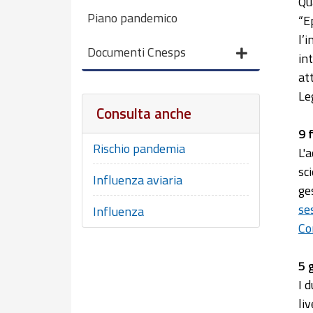
Qu
Piano pandemico
“E
l’
Documenti Cnesps
in
at
Leg
Consulta anche
9 
Rischio pandemia
L'
sc
Influenza aviaria
ge
se
Influenza
Co
5 
I 
li