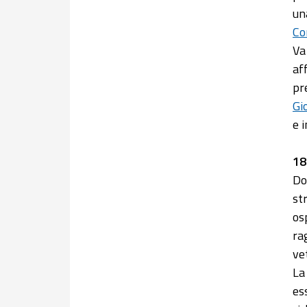
u
Co
Va
af
pr
Gi
e 
18
Do
st
os
ra
ve
La
es