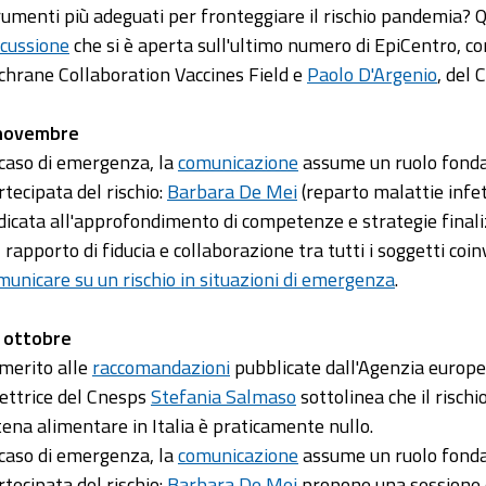
rumenti più adeguati per fronteggiare il rischio pandemia? Q
scussione
che si è aperta sull'ultimo numero di EpiCentro, con
chrane Collaboration Vaccines Field e
Paolo D'Argenio
, del 
novembre
 caso di emergenza, la
comunicazione
assume un ruolo fonda
rtecipata del rischio:
Barbara De Mei
(reparto malattie infe
dicata all'approfondimento di competenze e strategie finaliz
il rapporto di fiducia e collaborazione tra tutti i soggetti co
municare su un rischio in situazioni di emergenza
.
 ottobre
 merito alle
raccomandazioni
pubblicate dall'Agenzia europea
rettrice del Cnesps
Stefania Salmaso
sottolinea che il rischi
tena alimentare in Italia è praticamente nullo.
 caso di emergenza, la
comunicazione
assume un ruolo fonda
rtecipata del rischio:
Barbara De Mei
propone una sessione 