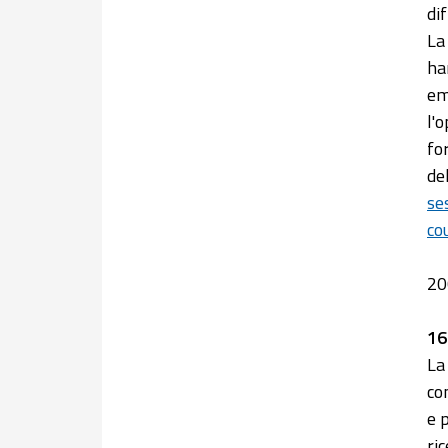
di
La
ha
em
l'
fo
de
se
co
20
16
La
co
e 
ri