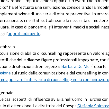
ale sarebbe l’impatto dello scoppio di un’eventuale pandemia 
pico” ha effettuato una simulazione, considerando la mobilità
implementazione di una serie di misure preventive. In accord
ternazionale, i risultati sottolineano la necessità di mette
tuare, in caso di pandemia, gli interventi medici e sociali ne
gi l’
approfondimento
.
febbraio
acquisizione di abilità di counselling rappresenta un valore 
ientifiche delle diverse figure professionali impegnate, con f
stione di situazioni di emergenza.
Barbara De Mei
(reparto m
ssione
sul ruolo della comunicazione e del counselling in co
me applicare l'intervento di counselling nella comunicazio
gennaio
due casi sospetti di influenza aviaria nell'uomo in Turchia c
vello di attenzione. La direttrice del Cnesps
Stefania Salmas