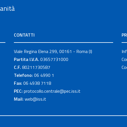
Sanità
CONTATTI
PR
Viale Regina Elena 299, 00161 - Roma (I)
In
Partita I.V.A.
03657731000
Co
C.F.
80211730587
Co
Telefono:
06 4990 1
Fax:
06 4938 7118
PEC:
protocollo.centrale@pec.iss.it
Mail:
web@iss.it