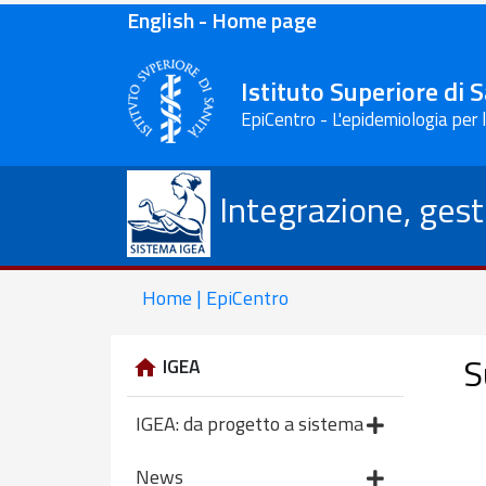
English - Home page
Istituto Superiore di 
EpiCentro - L'epidemiologia per 
Integrazione, gest
Home | EpiCentro
S
IGEA
IGEA: da progetto a sistema
News