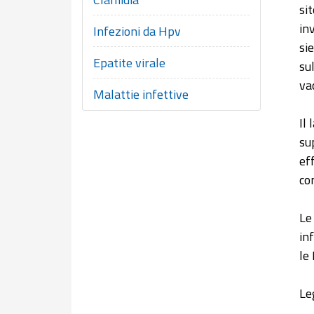
si
in
Infezioni da Hpv
si
Epatite virale
su
va
Malattie infettive
Il
su
ef
co
Le
in
le 
Le