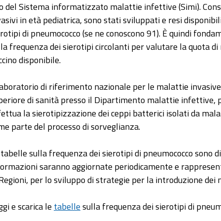
to del Sistema informatizzato malattie infettive (Simi). Consi
vasivi in età pediatrica, sono stati sviluppati e resi disponibi
erotipi di pneumococco (se ne conoscono 91). È quindi fondam
lla frequenza dei sierotipi circolanti per valutare la quota d
ccino disponibile.
 laboratorio di riferimento nazionale per le malattie invasive
periore di sanità presso il Dipartimento malattie infettive,
fettua la sierotipizzazione dei ceppi batterici isolati da mala
me parte del processo di sorveglianza.
 tabelle sulla frequenza dei sierotipi di pneumococco sono d
formazioni saranno aggiornate periodicamente e rappresente
Regioni, per lo sviluppo di strategie per la introduzione dei nu
ggi e scarica le
tabelle
sulla frequenza dei sierotipi di pneum