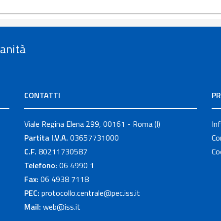
Sanità
CONTATTI
PR
Viale Regina Elena 299, 00161 - Roma (I)
In
Partita I.V.A.
03657731000
Co
C.F.
80211730587
Co
Telefono:
06 4990 1
Fax:
06 4938 7118
PEC:
protocollo.centrale@pec.iss.it
Mail:
web@iss.it