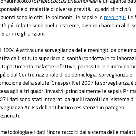
 pneumococco (
Streptococcus pneumoniae
) è un agente pa
ponsabile di malattie di diversa gravità. I quadri clinici più
quenti sono le otiti, le polmoniti, le sepsi e le
meningiti
. Le
 età più colpite sono quelle estreme, ovvero i bambini al di s
 5 anni e gli anziani.
l 1994 è attiva una sorveglianza delle meningiti da pneumo
stita dall'Istituto superiore di sanità (condotta in collaboraz
l Dipartimento malattie infettive, parassitarie e immunome
pi) e dal Centro nazionale di epidemiologia, sorveglianza e
omozione della salute (Cnesps). Nel 2007 la sorveglianza è 
tesa agli altri quadri invasivi (principalmente le sepsi). Prim
07 i dati sono stati integrati da quelli raccolti dal sistema di
rveglianza Ar-Iss dell'antibiotico resistenza in patogeni
lezionati.
 metodologia e i dati finora raccolti dal sistema delle malatt