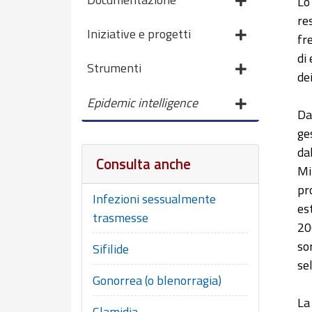
Lo
res
Iniziative e progetti
fre
di
Strumenti
dei
Epidemic intelligence
Da
ge
da
Consulta anche
Mi
pr
Infezioni sessualmente
es
trasmesse
20
so
Sifilide
se
Gonorrea (o blenorragia)
La
Clamidia