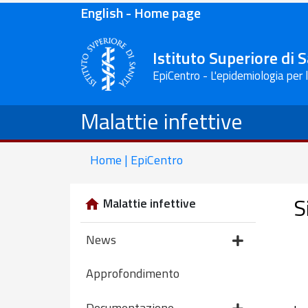
English - Home page
Istituto Superiore di 
EpiCentro - L'epidemiologia per 
Malattie infettive
Home | EpiCentro
S
Malattie infettive
News
Approfondimento
Documentazione