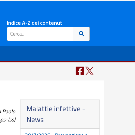
Indice A-Z dei contenuti
Malattie infettive -
o Paolo
News
ps-Iss)