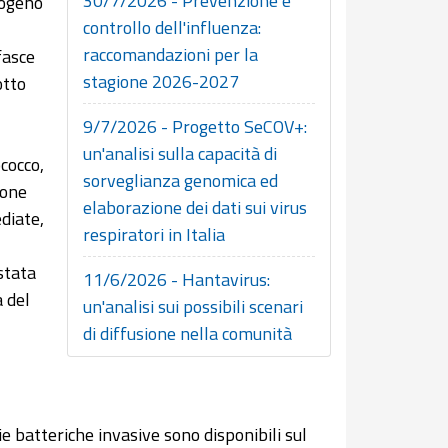
30/7/2026 - Prevenzione e
togeno
controllo dell'influenza:
raccomandazioni per la
 fasce
stagione 2026-2027
otto
9/7/2026 - Progetto SeCOV+:
un'analisi sulla capacità di
cocco,
sorveglianza genomica ed
ione
elaborazione dei dati sui virus
diate,
respiratori in Italia
stata
11/6/2026 - Hantavirus:
a del
un'analisi sui possibili scenari
di diffusione nella comunità
ie batteriche invasive sono disponibili sul