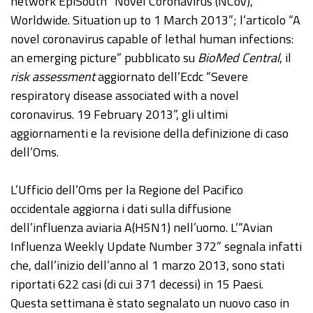
network EpiSouth “Novel Coronavirus (NCoV),
Worldwide. Situation up to 1 March 2013”; l’articolo “A
novel coronavirus capable of lethal human infections:
an emerging picture” pubblicato su
BioMed Central
, il
risk assessment
aggiornato dell’Ecdc “Severe
respiratory disease associated with a novel
coronavirus. 19 February 2013”, gli ultimi
aggiornamenti e la revisione della definizione di caso
dell’Oms.
L’Ufficio dell’Oms per la Regione del Pacifico
occidentale aggiorna i dati sulla diffusione
dell’influenza aviaria A(H5N1) nell’uomo. L’“Avian
Influenza Weekly Update Number 372” segnala infatti
che, dall’inizio dell’anno al 1 marzo 2013, sono stati
riportati 622 casi (di cui 371 decessi) in 15 Paesi.
Questa settimana è stato segnalato un nuovo caso in