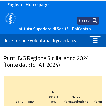
English - Home page
Cerca
Istituto Superiore di Sanità - EpiCentro
Interruzione volontaria di gravidanza
Punti IVG Regione Sicilia, anno 2024
(fonte dati: ISTAT 2024)
N.
totale
N. IVG
% 
STRUTTURA
IVG
farmacologiche
farmac