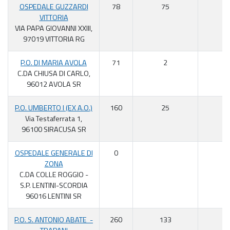
OSPEDALE GUZZARDI
78
75
9
VITTORIA
VIA PAPA GIOVANNI XXIII,
97019 VITTORIA RG
P.O. DI MARIA AVOLA
71
2
2
C.DA CHIUSA DI CARLO,
96012 AVOLA SR
P.O. UMBERTO I (EX A.O.)
160
25
1
Via Testaferrata 1,
96100 SIRACUSA SR
OSPEDALE GENERALE DI
0
ZONA
C.DA COLLE ROGGIO -
S.P. LENTINI-SCORDIA
96016 LENTINI SR
P.O. S. ANTONIO ABATE -
260
133
5