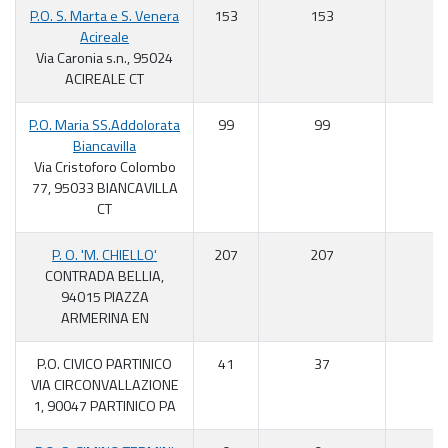
P.O. S. Marta e S. Venera
153
153
10
Acireale
Via Caronia s.n., 95024
ACIREALE CT
P.O. Maria SS.Addolorata
99
99
10
Biancavilla
Via Cristoforo Colombo
77, 95033 BIANCAVILLA
CT
P. O. 'M. CHIELLO'
207
207
10
CONTRADA BELLIA,
94015 PIAZZA
ARMERINA EN
P.O. CIVICO PARTINICO
41
37
9
VIA CIRCONVALLAZIONE
1, 90047 PARTINICO PA