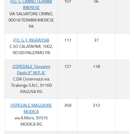
P.O. S. CIMINO TERMINI
107
94
8
IMERESE
VIA SALVATORE CIMINO,
90018 TERMINI IMERESE
PA
P.O. G. F. INGRASSIA
117
37
3
C.SO CALATAFIMI, 1002,
90100 PALERMO PA
OSPEDALE 'Giovanni
127
118
9
Paolo II° M.P. A.'
C.DA Cisternazzi via
Tiralongo S.N.C, 97100
RAGUSA RG
OSPEDALE MAGGIORE
358
313
8
MODICA
via A.Moro, 97015
MODICA RG