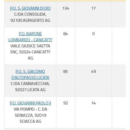
P.O. S. GIOVANNI DI DIO
134
17
1
C/DA CONSOLIDA,
92100 AGRIGENTO AG
P.O. BARONE
84
0
0
LOMBARDO - CANICATTI'
VIALE GIUDICE SAETTA
SNC, 92024 CANICATTI'
AG
P.O. S. GIACOMO
85
49
5
D'ALTOPASSO LICATA
C/DA CANNAVECCHIA,
92027 LICATA AG
P.O. GIOVANNI PAOLO II
92
14
1
VIA POMPEI - C. DA
SENIAZZA, 92019
SCIACCA AG