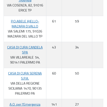
TRAPANI
VIA COSENZA, 82, 91016
ERICE TP
P.O.ABELE AJELLO-
61
59
9
MAZARA D.VALLO
VIA SALEMI 175, 91026
MAZARA DEL VALLO TP
CASA DI CURA CANDELA
43
34
7
SPA
VIA VILLAREALE 54,
90141 PALERMO PA
CASA DI CURA SERENA
60
50
8
S.P.A.
VIA DELLA REGIONE
SICILIANA 1470, 90135
PALERMO PA
A.O. per l'Emergenza
141
27
1