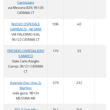
Cannizzaro
via Messina 829, 95126
CATANIA CT
NUOVO OSPEDALE
596
40
6
GARIBALDI - NESIMA
VIA PALERMO 636,
95122 CATANIA CT
PRESIDIO OSPEDALIERO
175
33
1
S.MARCO
Viale Carlo Azeglio
Ciampi, 95121 CATANIA
CT
Azienda Osp. Univ. G.
379
232
6
Martino
viale gazzi, 98124
MESSINA ME
P.O. V. Cervello
341
245
7