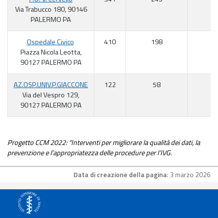
Via Trabucco 180, 90146
PALERMO PA
Ospedale Civico
410
198
4
Piazza Nicola Leotta,
90127 PALERMO PA
AZ.OSP.UNIV.P.GIACCONE
122
58
4
Via del Vespro 129,
90127 PALERMO PA
Progetto CCM 2022: "Interventi per migliorare la qualità dei dati, la
prevenzione e l’appropriatezza delle procedure per l’IVG.
Data di creazione della pagina
: 3 marzo 2026