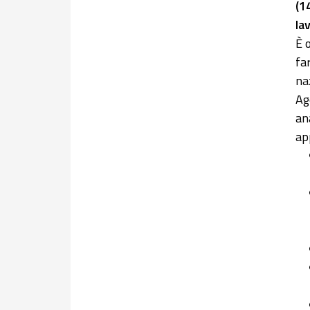
(1
la
È 
fa
na
Ag
an
ap