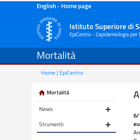
English - Home page
Istituto Superiore di 
EpiCentro - L'epidemiologia per 
Mortalità
Home | EpiCentro
A
Mortalità
News
6/
eu
Strumenti
An