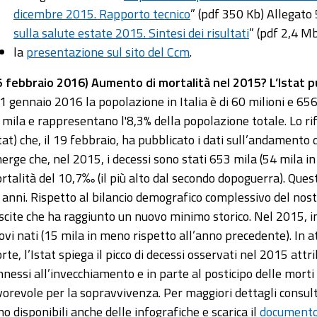
dicembre 2015. Rapporto tecnico
” (pdf 350 Kb) Allegato 5
sulla salute estate 2015. Sintesi dei risultati
” (pdf 2,4 M
la
presentazione sul sito del Ccm
.
5 febbraio 2016) Aumento di mortalità nel 2015? L’Istat pu
 1 gennaio 2016 la popolazione in Italia è di 60 milioni e 656 
 mila e rappresentano l'8,3% della popolazione totale. Lo rife
stat) che, il 19 febbraio, ha pubblicato i dati sull’andamento 
erge che, nel 2015, i decessi sono stati 653 mila (54 mila in
rtalità del 10,7‰ (il più alto dal secondo dopoguerra). Ques
 anni. Rispetto al bilancio demografico complessivo del nostr
scite che ha raggiunto un nuovo minimo storico. Nel 2015, inf
ovi nati (15 mila in meno rispetto all’anno precedente). In at
rte, l’Istat spiega il picco di decessi osservati nel 2015 attr
nnessi all’invecchiamento e in parte al posticipo delle mor
vorevole per la sopravvivenza. Per maggiori dettagli consul
no disponibili anche delle infografiche e scarica il
documento