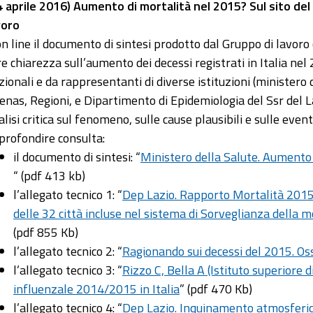
4 aprile 2016) Aumento di mortalità nel 2015? Sul sito del
voro
on line il documento di sintesi prodotto dal Gruppo di lavoro
re chiarezza sull’aumento dei decessi registrati in Italia ne
zionali e da rappresentanti di diverse istituzioni (ministero d
enas, Regioni, e Dipartimento di Epidemiologia del Ssr del 
alisi critica sul fenomeno, sulle cause plausibili e sulle eve
profondire consulta:
il documento di sintesi: “
Ministero della Salute. Aumento 
“ (pdf 413 kb)
l’allegato tecnico 1: “
Dep Lazio. Rapporto Mortalità 2015: 
delle 32 città incluse nel sistema di Sorveglianza della 
(pdf 855 Kb)
l’allegato tecnico 2: “
Ragionando sui decessi del 2015. Os
l’allegato tecnico 3: “
Rizzo C, Bella A (Istituto superiore d
influenzale 2014/2015 in Italia
” (pdf 470 Kb)
l’allegato tecnico 4: “
Dep Lazio. Inquinamento atmosferico