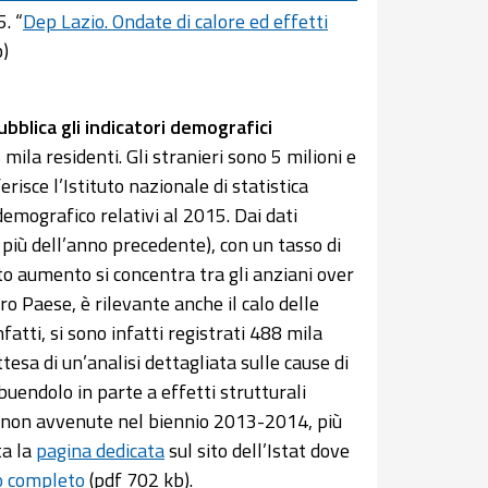
. “
Dep Lazio. Ondate di calore ed effetti
b)
bblica gli indicatori demografici
mila residenti. Gli stranieri sono 5 milioni e
risce l’Istituto nazionale di statistica
demografico relativi al 2015. Dai dati
 più dell’anno precedente), con un tasso di
to aumento si concentra tra gli anziani over
o Paese, è rilevante anche il calo delle
atti, si sono infatti registrati 488 mila
tesa di un’analisi dettagliata sulle cause di
ibuendolo in parte a effetti strutturali
ti non avvenute nel biennio 2013-2014, più
ta la
pagina dedicata
sul sito dell’Istat dove
 completo
(pdf 702 kb).