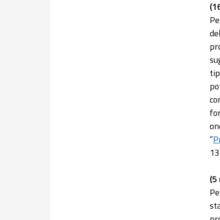
(1
Pe
de
pr
su
ti
po
co
fo
on
“
Pr
13)
(5
Pe
st
pr