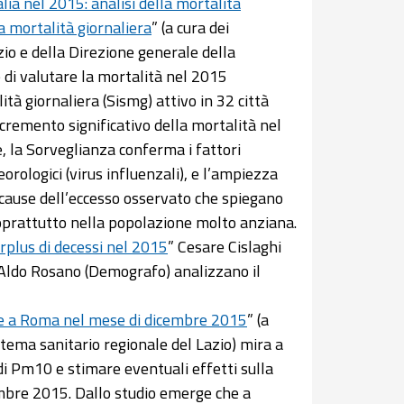
lia nel 2015: analisi della mortalità
a mortalità giornaliera
” (a cura dei
zio e della Direzione generale della
 di valutare la mortalità nel 2015
ità giornaliera (Sismg) attivo in 32 città
ncremento significativo della mortalità nel
e, la Sorveglianza conferma i fattori
ologici (virus influenzali), e l’ampiezza
ncause dell’eccesso osservato che spiegano
soprattutto nella popolazione molto anziana.
urplus di decessi nel 2015
” Cesare Cislaghi
 Aldo Rosano (Demografo) analizzano il
te a Roma nel mese di dicembre 2015
” (a
stema sanitario regionale del Lazio) mira a
di Pm10 e stimare eventuali effetti sulla
embre 2015. Dallo studio emerge che a