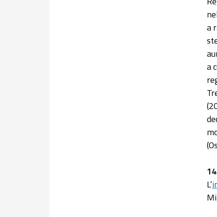
Re
ne
a 
st
au
a 
re
Tr
(2
de
mo
(O
14
L’
i
Mi