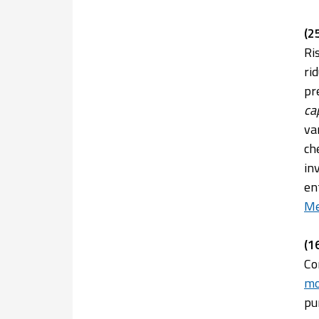
(2
Ri
ri
pr
ca
va
ch
in
en
Me
(1
Con
mo
pu