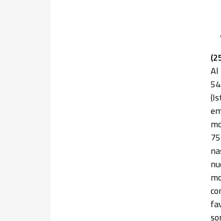
(2
Al
54
(I
em
mo
75
na
nu
mo
co
fa
so