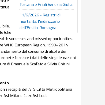
ms) è
Toscana e Friuli Venezia Giulia
ntinua
o
11/6/2026 - Registri di
mortalità: l'indirizzario
ibile,
dell'Emilia-Romagna
le (che
 health successes and missed opportunities.
n the WHO European Region, 1990–2014
l’andamento del consumo di alcol e dei
ropei e fornisce i dati delle singole nazioni
ura di Emanuele Scafato e Silvia Ghirini
mento
con i recapiti del ATS Città Metropolitana
x Asl Milano 2, ex Asl Lodi.