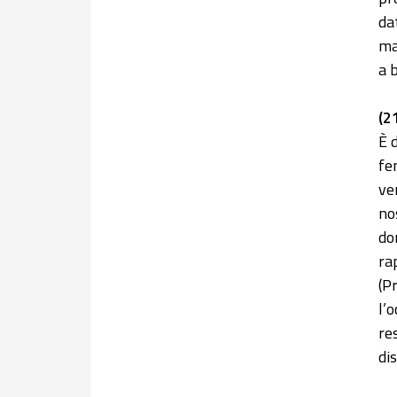
da
ma
a 
(2
È 
fe
ver
no
do
ra
(P
l’
re
di