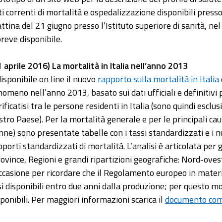
ti correnti di mortalità e ospedalizzazione disponibili presso 
ttina del 21 giugno presso l’Istituto superiore di sanità, n
breve disponibile.
1 aprile 2016) La mortalità in Italia nell’anno 2013
disponibile on line il nuovo
rapporto sulla mortalità in Italia
nomeno nell’anno 2013, basato sui dati ufficiali e definitivi pu
ificatisi tra le persone residenti in Italia (sono quindi esclus
stro Paese). Per la mortalità generale e per le principali cau
nne) sono presentate tabelle con i tassi standardizzati e i nu
pporti standardizzati di mortalità. L’analisi è articolata per
rovince, Regioni e grandi ripartizioni geografiche: Nord-oves
occasione per ricordare che il Regolamento europeo in materi
si disponibili entro due anni dalla produzione; per questo mo
sponibili. Per maggiori informazioni scarica il
documento com