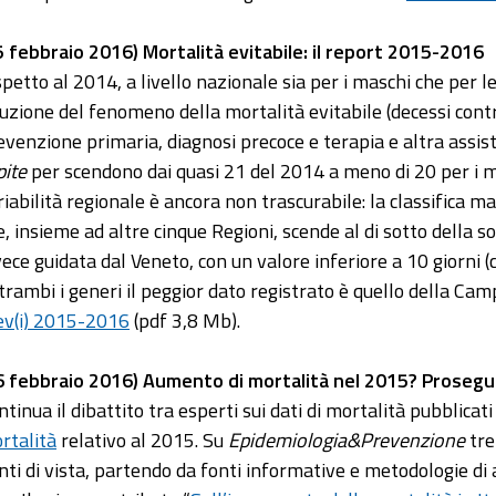
5 febbraio 2016) Mortalità evitabile: il report 2015-2016
spetto al 2014, a livello nazionale sia per i maschi che per 
duzione del fenomeno della mortalità evitabile (decessi contr
evenzione primaria, diagnosi precoce e terapia e altra assiste
pite
per scendono dai quasi 21 del 2014 a meno di 20 per i m
riabilità regionale è ancora non trascurabile: la classifica 
e, insieme ad altre cinque Regioni, scende al di sotto della so
vece guidata dal Veneto, con un valore inferiore a 10 giorni (
trambi i generi il peggior dato registrato è quello della Ca
v(i) 2015-2016
(pdf 3,8 Mb).
6 febbraio 2016) Aumento di mortalità nel 2015? Prosegue
tinua il dibattito tra esperti sui dati di mortalità pubblicati d
rtalità
relativo al 2015. Su
Epidemiologia&Prevenzione
tre
nti di vista, partendo da fonti informative e metodologie di a