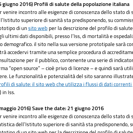
6 giugno 2016) Profili di salute della popolazione italiana
r venire incontro alle esigenze di conoscenza dello stato di sa
ll’Istituto superiore di sanità sta predisponendo, su commiss
ototipo di un
sito web
per la descrizione del profilo di salut
gli ultimi dati disponibili, presso l’Iss, di mortalità e osped
po demografico. il sito nella sua versione prototipale sarà co
trà accedervi tramite una semplice procedura di accreditamen
nsultazione per il pubblico, contenente una serie di indicatori
rma “open source” – cioè privo di licenze – e quindi sarà util
ere. Le funzionalità e potenzialità del sito saranno illustr
ofili di salute: il sito web che utilizza i flussi di dati correnti
 in Iss.
 maggio 2016) Save the date: 21 giugno 2016
r venire incontro alle esigenze di conoscenza dello stato di sa
atistica dell’Istituto superiore di sanità sta predisponendo, 
ototipo di un sito web per la descrizione del profilo di salute