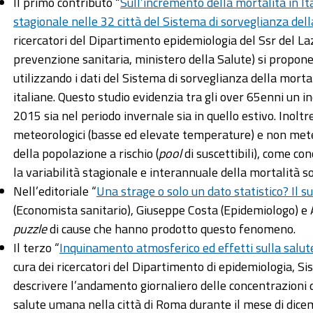
Il primo contributo “
Sull’incremento della mortalità in Ita
stagionale nelle 32 città del Sistema di sorveglianza dell
ricercatori del Dipartimento epidemiologia del Ssr del La
prevenzione sanitaria, ministero della Salute) si propone
utilizzando i dati del Sistema di sorveglianza della mortal
italiane. Questo studio evidenzia tra gli over 65enni un i
2015 sia nel periodo invernale sia in quello estivo. Inoltr
meteorologici (basse ed elevate temperature) e non meteor
della popolazione a rischio (
pool
di suscettibili), come co
la variabilità stagionale e interannuale della mortalità 
Nell’editoriale “
Una strage o solo un dato statistico? Il s
(Economista sanitario), Giuseppe Costa (Epidemiologo) e
puzzle
di cause che hanno prodotto questo fenomeno.
Il terzo “
Inquinamento atmosferico ed effetti sulla salu
cura dei ricercatori del Dipartimento di epidemiologia, Si
descrivere l’andamento giornaliero delle concentrazioni 
salute umana nella città di Roma durante il mese di dic