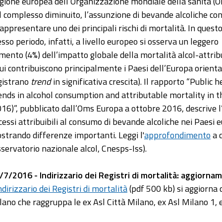
gione europea dell’Organizzazione mondiale della sanità (O
l complesso diminuito, l’assunzione di bevande alcoliche co
rappresentare uno dei principali rischi di mortalità. In quest
esso periodo, infatti, a livello europeo si osserva un leggero
mento (4%) dell’impatto globale della mortalità alcol-attribu
cui contribuiscono principalmente i Paesi dell’Europa orienta
gistrano
trend
in significativa crescita). Il rapporto “Public
ends in alcohol consumption and attributable mortality i
016)”, pubblicato dall’Oms Europa a ottobre 2016, descrive 
cessi attribuibili al consumo di bevande alcoliche nei Paesi eu
strando differenze importanti. Leggi l'
approfondimento
a c
sservatorio nazionale alcol, Cnesps-Iss).
/7/2016 - Indirizzario dei Registri di mortalità: aggiorna
ndirizzario dei Registri di mortalità
(pdf 500 kb) si aggiorna 
lano che raggruppa le ex Asl Città Milano, ex Asl Milano 1, e