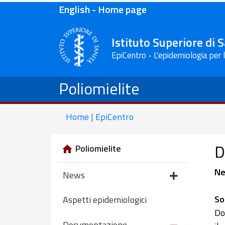
English - Home page
Istituto Superiore di 
EpiCentro - L'epidemiologia per 
Poliomielite
Home | EpiCentro
D
Poliomielite
Ne
News
So
Aspetti epidemiologici
Do
Documentazione