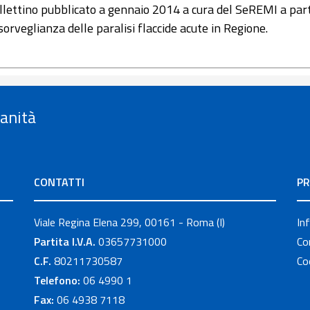
llettino pubblicato a gennaio 2014 a cura del SeREMI a par
 sorveglianza delle paralisi flaccide acute in Regione.
Sanità
CONTATTI
PR
Viale Regina Elena 299, 00161 - Roma (I)
In
Partita I.V.A.
03657731000
Co
C.F.
80211730587
Co
Telefono:
06 4990 1
Fax:
06 4938 7118