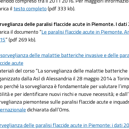
 periodo compreso tra il 2011 2016. Per maggiori informazio
rica il
testo completo
(pdf 333 kb).
rveglianza delle paralisi flaccide acute in Piemonte. I dati
arica il documento “
Le paralisi flaccide acute in Piemonte. 
15
” (pdf 269 kb).
 sorveglianza delle malattie batteriche invasive e delle para
accide acute
teriali del corso “La sorveglianza delle malattie batteriche i
ganizzato dalla Asl di Alessandria il 28 maggio 2014 a Torino
to perché la sorveglianza è fondamentale per valutare l’imp
tilità e per identificare nuovi rischi e nuove necessità; e dall
rveglianza piemontese sulle paralisi flaccide acute e inquadra
ternazionale
dichiarata dall’Oms.
rveglianza delle paralisi flaccide acute in Piemonte: i dati