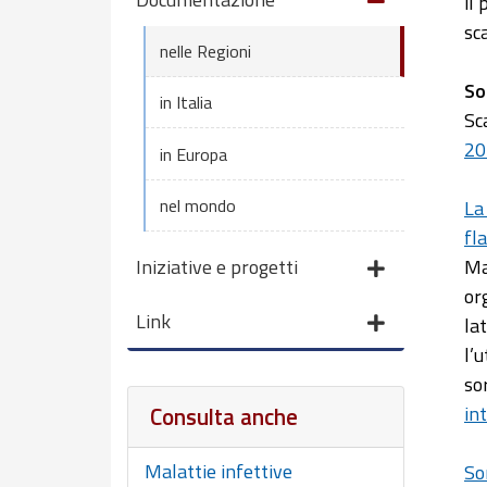
il
sca
nelle Regioni
So
in Italia
Sc
20
in Europa
nel mondo
La
fl
Ma
Iniziative e progetti
or
Link
la
l’u
so
Consulta anche
in
Malattie infettive
So