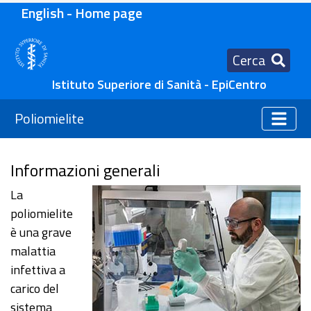
English - Home page
Cerca
Istituto Superiore di Sanità - EpiCentro
Poliomielite
Informazioni generali
La
poliomielite
è una grave
malattia
infettiva a
carico del
sistema