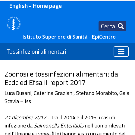
English - Home page
Cerca
Istituto Superiore di Sanità - EpiCentro
Tossinfezioni alimentari
Zoonosi e tossinfezioni alimentari: da
Ecdc ed Efsa il report 2017
Luca Busani, Caterina Graziani, Stefano Morabito, Gaia
Scavia – Iss
21 dicembre 2017
- Tra il 2014 e il 2016, i casi di
infezione da
Salmonella Enteritidis
nell’uomo rilevati
nell’Unione europea (Ue) hanno visto un aumento del