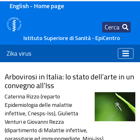
English - Home page
Cerca
Istituto Superiore di Sanità - EpiCentro
Zika virus
Arbovirosi in Italia: lo stato dell’arte in un
convegno all’Iss
Caterina Rizzo (reparto
Epidemiologia delle malattie
infettive, Cnesps-Iss), Giulietta
Venturi e Giovanni Rezza
(dipartimento di Malattie infettive,
parassitarie ed immunomediate, Mipi-Iss)