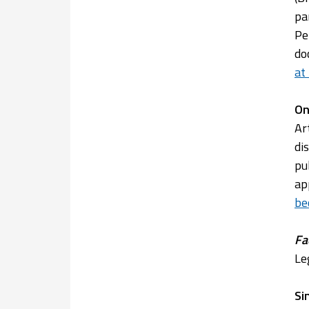
pa
Pe
do
at
On
Ar
di
pu
ap
be
Fa
Le
Si