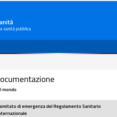
Sanità
la sanità pubblica
ocumentazione
l mondo
omitato di emergenza del Regolamento Sanitario
nternazionale