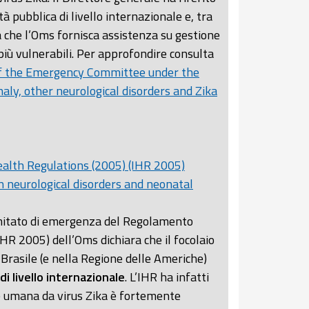
à pubblica di livello internazionale e, tra
à che l’Oms fornisca assistenza su gestione
 più vulnerabili. Per approfondire consulta
f the Emergency Committee under the
aly, other neurological disorders and Zika
alth Regulations (2005) (IHR 2005)
 neurological disorders and neonatal
omitato di emergenza del Regolamento
HR 2005) dell’Oms dichiara che il focolaio
al Brasile (e nella Regione delle Americhe)
i livello internazionale
. L’IHR ha infatti
ne umana da virus Zika è fortemente