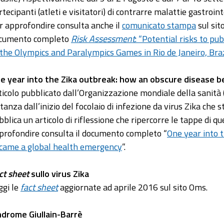
rtecipanti (atleti e visitatori) di contrarre malattie gastroi
r approfondire consulta anche il
comunicato stampa
sul sit
cumento completo
Risk Assessment
: “Potential risks to p
 the Olympics and Paralympics Games in Rio de Janeiro, Bra
e year into the Zika outbreak: how an obscure disease 
ticolo pubblicato dall’Organizzazione mondiale della sanità 
stanza dall’inizio del focolaio di infezione da virus Zika che
bblica un articolo di riflessione che ripercorre le tappe di q
profondire consulta il documento completo “
One year into 
came a global health emergency
”.
ct sheet
sullo virus Zika
ggi le
fact sheet
aggiornate ad aprile 2016 sul sito Oms.
ndrome Giullain-Barrè