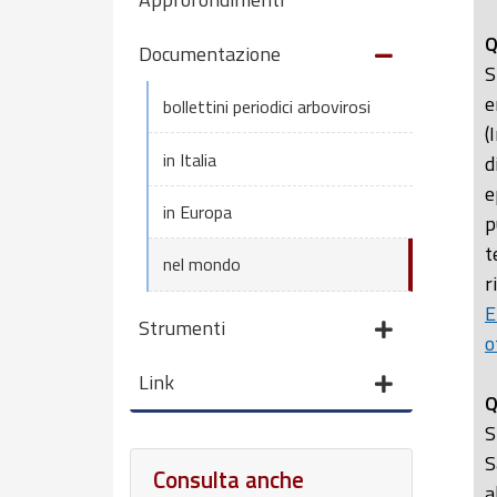
Q
Documentazione
S
e
bollettini periodici arbovirosi
(
in Italia
d
e
in Europa
p
t
nel mondo
r
E
Strumenti
o
Link
Q
S
S
Consulta anche
a