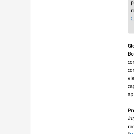
p
m
C
Gl
Bo
co
co
vi
ca
ap
Pr
In
mo