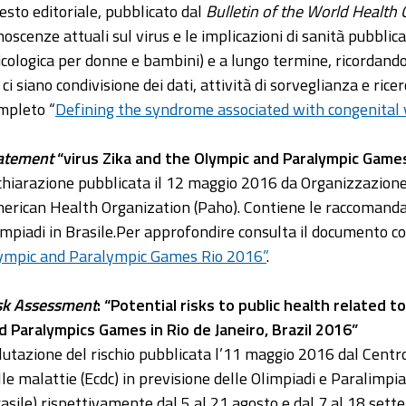
esto editoriale, pubblicato dal
Bulletin of the World Health 
noscenze attuali sul virus e le implicazioni di sanità pubbli
icologica per donne e bambini) e a lungo termine, ricordando
i ci siano condivisione dei dati, attività di sorveglianza e ri
mpleto “
Defining the syndrome associated with congenital v
atement
“virus Zika and the Olympic and Paralympic Game
chiarazione pubblicata il 12 maggio 2016 da Organizzazione
erican Health Organization (Paho). Contiene le raccomandaz
impiadi in Brasile.Per approfondire consulta il documento 
ympic and Paralympic Games Rio 2016”
.
sk Assessment
: “Potential risks to public health related
d Paralympics Games in Rio de Janeiro, Brazil 2016”
lutazione del rischio pubblicata l’11 maggio 2016 dal Centro
lle malattie (Ecdc) in previsione delle Olimpiadi e Paralimpia
rasile) rispettivamente dal 5 al 21 agosto e dal 7 al 18 sette