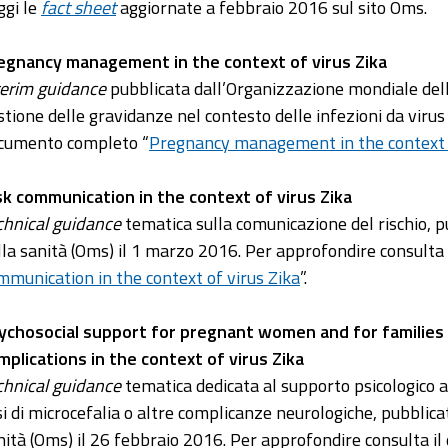
ggi le
fact sheet
aggiornate a febbraio 2016 sul sito Oms.
egnancy management in the context of virus Zika
terim guidance
pubblicata dall’Organizzazione mondiale dell
stione delle gravidanze nel contesto delle infezioni da virus
cumento completo “
Pregnancy management in the context o
sk communication in the context of virus Zika
chnical guidance
tematica sulla comunicazione del rischio, 
lla sanità (Oms) il 1 marzo 2016. Per approfondire consulta
mmunication in the context of virus Zika
”.
ychosocial support for pregnant women and for families 
mplications in the context of virus Zika
chnical guidance
tematica dedicata al supporto psicologico al
si di microcefalia o altre complicanze neurologiche, pubblic
nità (Oms) il 26 febbraio 2016. Per approfondire consulta i