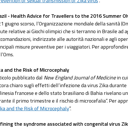
revention of sexual transmission of Zika virus
”.
azil - Health Advice for Travellers to the 2016 Summer 
 21 giugno scorso, l’Organizzazione mondiale della sanità (O
lute relative ai Giochi olimpici che si terranno in Brasile a
ccomandazioni, indirizzate alle autorità nazionali e agli oper
incipali misure preventive per i viaggiatori. Per approfondir
ll’Oms.
ka and the Risk of Microcephaly
ticolo pubblicato dal
New England Journal of Medicine
in cu
cora chiaro sugli effetti dell’infezione da virus Zika durante 
linesia francese e dello stato brasiliano di Bahia rivelano un
rante il primo trimestre e il rischio di microcefalia”. Per a
ika and the Risk of Microcephaly
”.
fining the syndrome associated with congenital virus Zik