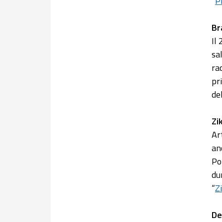
“
P
Br
Il
sa
ra
pr
de
Zi
Ar
an
Po
du
“
Z
De