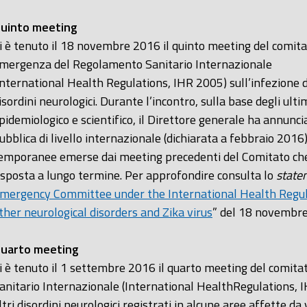
uinto meeting
i è tenuto il 18 novembre 2016 il quinto meeting del comita
mergenza del Regolamento Sanitario Internazionale
International Health Regulations, IHR 2005) sull’infezione da 
isordini neurologici. Durante l’incontro, sulla base degli ulti
pidemiologico e scientifico, il Direttore generale ha annunci
ubblica di livello internazionale (dichiarata a febbraio 2016
emporanee emerse dai meeting precedenti del Comitato che 
isposta a lungo termine. Per approfondire consulta lo
state
mergency Committee under the International Health Regula
ther neurological disorders and Zika virus
” del 18 novembr
uarto meeting
i è tenuto il 1 settembre 2016 il quarto meeting del comi
anitario Internazionale (International HealthRegulations, IH
ltri disordini neurologici registrati in alcune aree affette da 