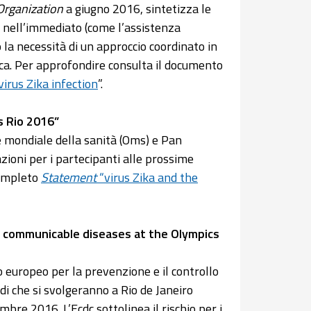
Organization
a giugno 2016, sintetizza le
ca nell’immediato (come l’assistenza
 la necessità di un approccio coordinato in
cerca. Per approfondire consulta il documento
irus Zika infection
”.
s Rio 2016”
 mondiale della sanità (Oms) e Pan
ioni per i partecipanti alle prossime
completo
Statement
“virus Zika and the
 to communicable diseases at the Olympics
 europeo per la prevenzione e il controllo
di che si svolgeranno a Rio de Janeiro
mbre 2016. L’Ecdc sottolinea il rischio per i