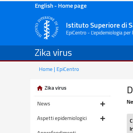
English - Home page
Istituto Superiore di 
EpiCentro - L'epidemiologia per 
Zika virus
Home | EpiCentro
D
Zika virus
Ne
News
Aspetti epidemiologici
C
I
Approfondimenti