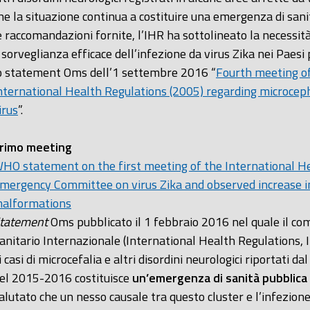
he la situazione continua a costituire una emergenza di sanit
e raccomandazioni fornite, l’IHR ha sottolineato la necessit
 sorveglianza efficace dell’infezione da virus Zika nei Paesi
o statement Oms dell’1 settembre 2016 “
Fourth meeting o
nternational Health Regulations (2005) regarding microceph
irus
”.
rimo meeting
HO statement on the first meeting of the International He
mergency Committee on virus Zika and observed increase in
alformations
tatement
Oms pubblicato il 1 febbraio 2016 nel quale il c
anitario Internazionale (International Health Regulations, I
i casi di microcefalia e altri disordini neurologici riportati d
el 2015-2016 costituisce
un’emergenza di sanità pubblica d
alutato che un nesso causale tra questo cluster e l’infezio