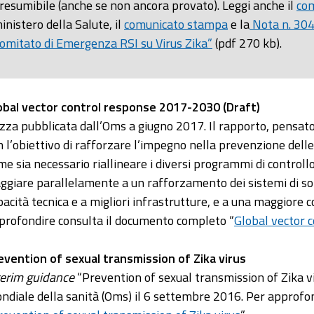
resumibile (anche se non ancora provato). Leggi anche il
co
inistero della Salute, il
comunicato stampa
e la
Nota n. 304
omitato di Emergenza RSI su Virus Zika”
(pdf 270 kb).
obal vector control response 2017-2030 (Draft)
zza pubblicata dall’Oms a giugno 2017. Il rapporto, pensato 
n l’obiettivo di rafforzare l’impegno nella prevenzione dell
me sia necessario riallineare i diversi programmi di controll
aggiare parallelamente a un rafforzamento dei sistemi di s
pacità tecnica e a migliori infrastrutture, e a una maggiore
profondire consulta il documento completo “
Global vector 
evention of sexual transmission of Zika virus
terim guidance
“Prevention of sexual transmission of Zika vi
ndiale della sanità (Oms) il 6 settembre 2016. Per approfo