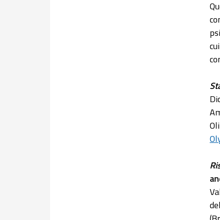
Qu
co
ps
cu
co
St
Di
Am
Ol
Ol
Ri
an
Va
de
(B