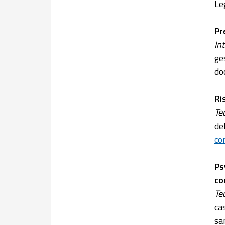
Le
Pr
In
ge
do
Ri
Te
de
co
Ps
co
Te
ca
sa