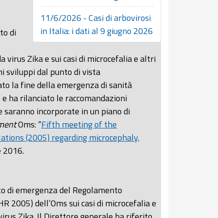
11/6/2026 - Casi di arbovirosi
in Italia: i dati al 9 giugno 2026
to di
virus Zika e sui casi di microcefalia e altri
mi sviluppi dal punto di vista
ato la fine della emergenza di sanità
) e ha rilanciato le raccomandazioni
saranno incorporate in un piano di
ment
Oms: “
Fifth meeting of the
tions (2005) regarding microcephaly,
e 2016.
tato di emergenza del Regolamento
R 2005) dell’Oms sui casi di microcefalia e
virus Zika. Il Direttore generale ha riferito