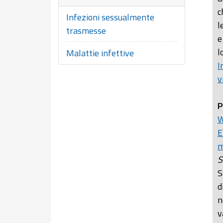
c
Infezioni sessualmente
l
trasmesse
e
l
Malattie infettive
I
v
P
W
E
m
S
S
d
n
v