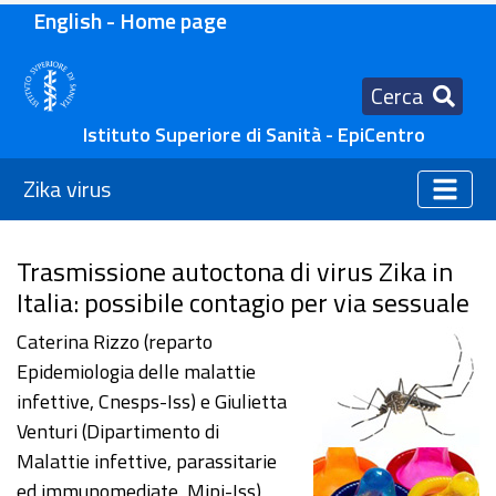
English - Home page
Cerca
Istituto Superiore di Sanità - EpiCentro
Zika virus
Trasmissione autoctona di virus Zika in
Italia: possibile contagio per via sessuale
Caterina Rizzo (reparto
Epidemiologia delle malattie
infettive, Cnesps-Iss) e Giulietta
Venturi (Dipartimento di
Malattie infettive, parassitarie
ed immunomediate, Mipi-Iss)