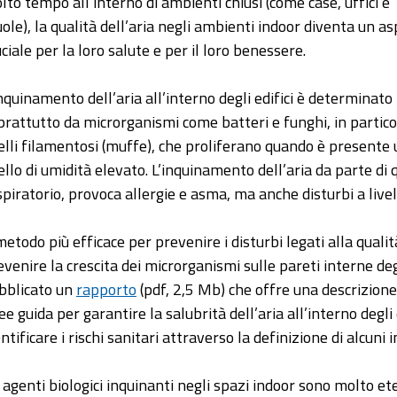
lto tempo all’interno di ambienti chiusi (come case, uffici e
uole), la qualità dell’aria negli ambienti indoor diventa un a
uciale per la loro salute e per il loro benessere.
inquinamento dell’aria all’interno degli edifici è determinato
prattutto da microrganismi come batteri e funghi, in partico
elli filamentosi (muffe), che proliferano quando è presente 
vello di umidità elevato. L’inquinamento dell’aria da parte di
spiratorio, provoca allergie e asma, ma anche disturbi a live
 metodo più efficace per prevenire i disturbi legati alla qualit
evenire la crescita dei microrganismi sulle pareti interne deg
bblicato un
rapporto
(pdf, 2,5 Mb) che offre una descrizion
nee guida per garantire la salubrità dell’aria all’interno degli
ntificare i rischi sanitari attraverso la definizione di alcuni i
i agenti biologici inquinanti negli spazi indoor sono molto 