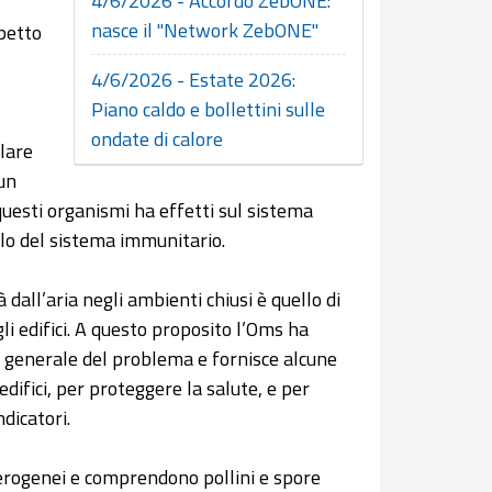
4/6/2026 - Accordo ZebONE:
nasce il "Network ZebONE"
spetto
4/6/2026 - Estate 2026:
Piano caldo e bollettini sulle
ondate di calore
lare
un
 questi organismi ha effetti sul sistema
llo del sistema immunitario.
à dall’aria negli ambienti chiusi è quello di
li edifici. A questo proposito l’Oms ha
e generale del problema e fornisce alcune
 edifici, per proteggere la salute, e per
ndicatori.
eterogenei e comprendono pollini e spore