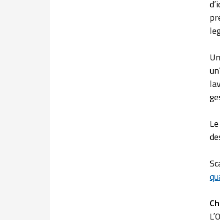
d’
pr
le
Un
un
la
ge
Le
de
Sc
qu
Ch
L’