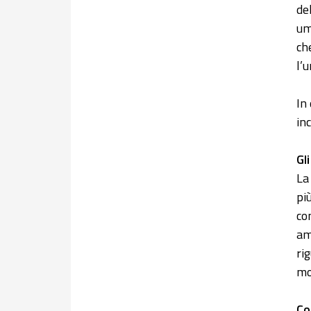
de
um
ch
l’
In
in
Gl
La
pi
co
am
ri
mo
Co