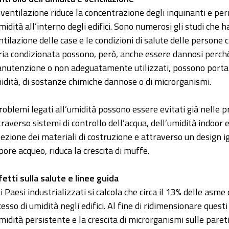
 ventilazione riduce la concentrazione degli inquinanti e pe
umidità all’interno degli edifici. Sono numerosi gli studi che 
ntilazione delle case e le condizioni di salute delle persone c
aria condizionata possono, però, anche essere dannosi perché
nutenzione o non adeguatamente utilizzati, possono portare a
idità, di sostanze chimiche dannose o di microrganismi.
problemi legati all’umidità possono essere evitati già nelle pr
traverso sistemi di controllo dell’acqua, dell’umidità indoor
lezione dei materiali di costruzione e attraverso un design 
pore acqueo, riduca la crescita di muffe.
fetti sulla salute e linee guida
i Paesi industrializzati si calcola che circa il 13% delle as
cesso di umidità negli edifici. Al fine di ridimensionare quest
umidità persistente e la crescita di microrganismi sulle pareti 