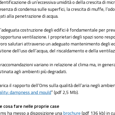
identificazione di un’eccessiva umidità o della crescita di mic
esenza di condensa sulle superfici, la crescita di muffe, l’od
gati alla penetrazione di acqua.
’adeguata costruzione degli edifici è fondamentale per preven
’opportuna ventilazione. I proprietari degli spazi sono respon
voro salutari attraverso un adeguato mantenimento degli edif
stione dell’uso dell’acqua, del riscaldamento e della ventilaz
 raccomandazioni variano in relazione al clima ma, in gener
stinata agli ambienti più degradati.
arica il rapporto dell’Oms sulla qualità dell’aria negli ambient
ality: dampness and mould
” (pdf 2,5 Mb).
e cosa fare nelle proprie case
Oms ha messo a disposizione una
brochure
(pdf 136 kb) in cu