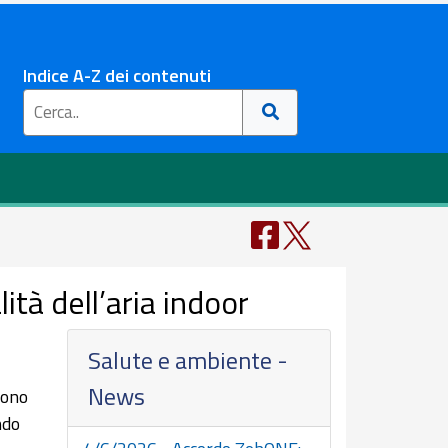
Indice A-Z dei contenuti
ità dell’aria indoor
Salute e ambiente -
News
iono
ndo