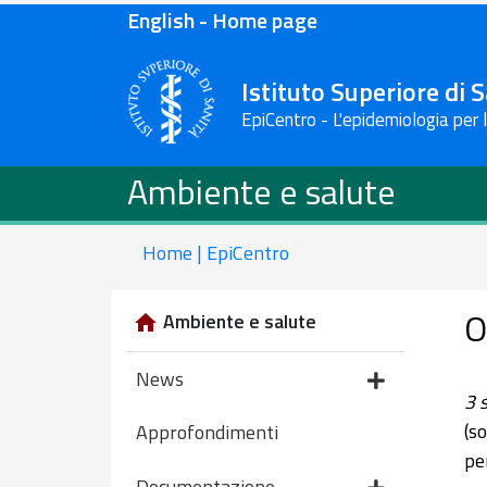
English - Home page
Istituto Superiore di 
EpiCentro - L'epidemiologia per 
Ambiente e salute
Home | EpiCentro
O
Ambiente e salute
News
3 
(s
Approfondimenti
pe
Documentazione