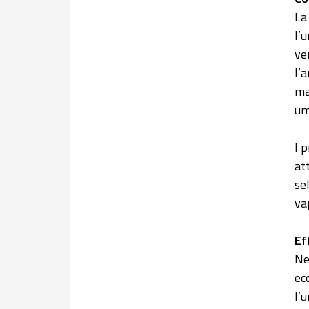
La
l’
ve
l’
ma
um
I 
at
se
va
Ef
Ne
ec
l’