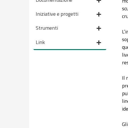
mo
sc
Iniziative e progetti
cr
Strumenti
L’
so
Link
qu
li
re
Il
pr
pu
li
ide
Gl