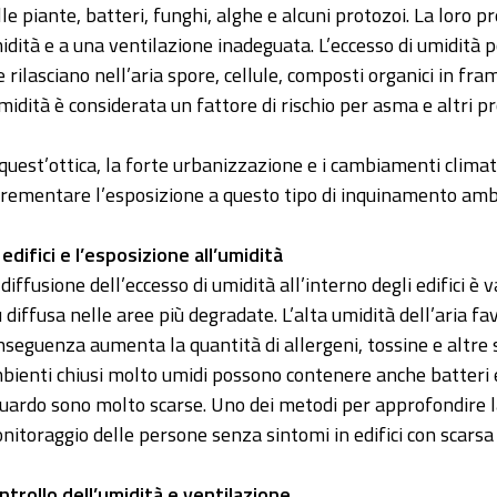
lle piante, batteri, funghi, alghe e alcuni protozoi. La loro p
idità e a una ventilazione inadeguata. L’eccesso di umidità po
e rilasciano nell’aria spore, cellule, composti organici in fr
umidità è considerata un fattore di rischio per asma e altri p
 quest’ottica, la forte urbanizzazione e i cambiamenti clima
crementare l’esposizione a questo tipo di inquinamento amb
i edifici e l’esposizione all’umidità
 diffusione dell’eccesso di umidità all’interno degli edifici è 
ù diffusa nelle aree più degradate. L’alta umidità dell’aria fav
nseguenza aumenta la quantità di allergeni, tossine e altre 
bienti chiusi molto umidi possono contenere anche batteri e
guardo sono molto scarse. Uno dei metodi per approfondire l
nitoraggio delle persone senza sintomi in edifici con scarsa
ntrollo dell’umidità e ventilazione